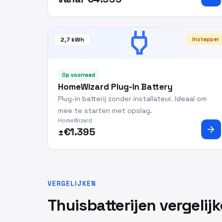
power
2,7 kWh
Instapper
Op voorraad
HomeWizard Plug-In Battery
Plug-in batterij zonder installateur. Ideaal om
mee te starten met opslag.
HomeWizard
arrow_forward
±€1.395
VERGELIJKEN
Thuisbatterijen vergelij