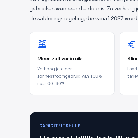
gebruiken wanneer die duur is. Zo verhoog j
de salderingsregeling, die vanaf 2027 wor
solar_power
euro
Meer zelfverbruik
Slim
Verhoog je eigen
Laad
zonnestroomgebruik van ±30%
tarie
naar 60–80%.
CAPACITEITSHULP