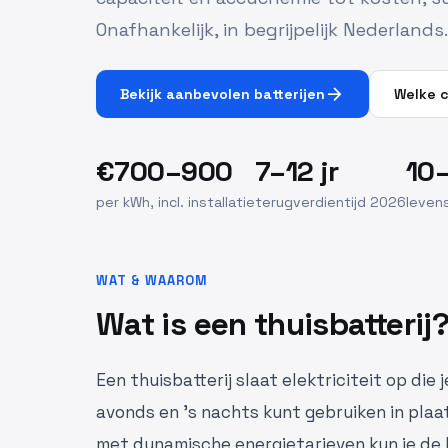
Onafhankelijk, in begrijpelijk Nederlands.
arrow_forward
Bekijk aanbevolen batterijen
Welke c
€700–900
7–12 jr
10–
per kWh, incl. installatie
terugverdientijd 2026
levens
WAT & WAAROM
Wat is een thuisbatterij
Een thuisbatterij slaat elektriciteit op di
avonds en 's nachts kunt gebruiken in plaat
met dynamische energietarieven kun je de 