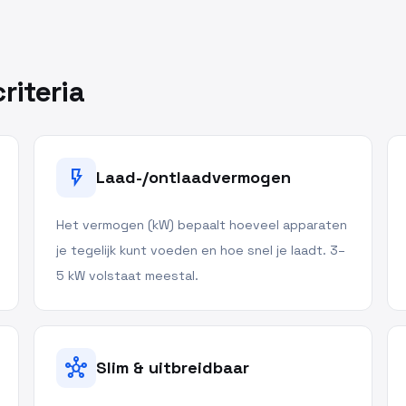
riteria
flash_on
Laad-/ontlaadvermogen
Het vermogen (kW) bepaalt hoeveel apparaten
je tegelijk kunt voeden en hoe snel je laadt. 3–
5 kW volstaat meestal.
hub
Slim & uitbreidbaar