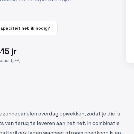
apaciteit heb ik nodig?
15 jr
duur (LFP)
?
e je zonnepanelen overdag opwekken, zodat je die 's
s van terug te leveren aan het net. In combinatie
batterij ook laden wanneer stroom goedkoop is en