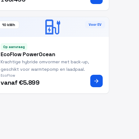
ev_station
10 kWh
Voor EV
Op aanvraag
EcoFlow PowerOcean
Krachtige hybride omvormer met back-up,
geschikt voor warmtepomp en laadpaal.
EcoFlow
arrow_forward
vanaf €5.899