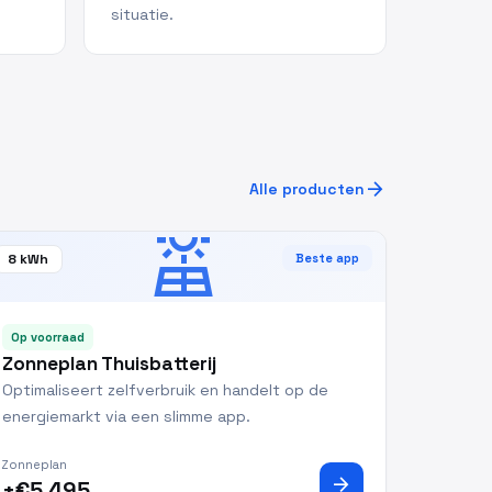
situatie.
arrow_forward
Alle producten
solar_power
8 kWh
Beste app
Op voorraad
Zonneplan Thuisbatterij
Optimaliseert zelfverbruik en handelt op de
energiemarkt via een slimme app.
Zonneplan
arrow_forward
±€5.495