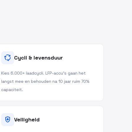
cycle
Cycli & levensduur
Kies 6.000+ laadcycli. LFP-accu's gaan het
langst mee en behouden na 10 jaar ruim 70%
capaciteit.
health_and_safety
Veiligheid