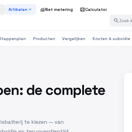
more
expand_more
monitoring
calculate
Artikelen
Net metering
Calculator
search
Stappenplan
Producten
Vergelijken
Kosten & subsidie
open: de complete
isbatterij te kiezen — van
bsidie en terugverdientijd.