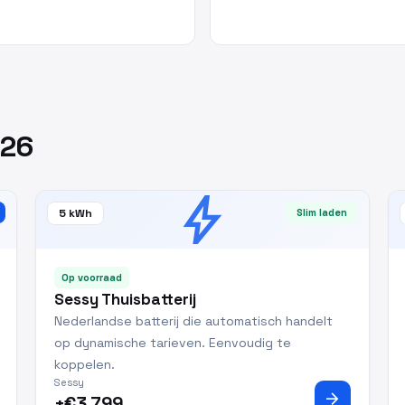
026
bolt
5 kWh
Slim laden
Op voorraad
Sessy Thuisbatterij
Nederlandse batterij die automatisch handelt
op dynamische tarieven. Eenvoudig te
koppelen.
Sessy
arrow_forward
±€3.799