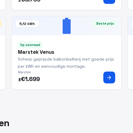
battery_full
5,12 kWh
Beste prijs
Op voorraad
Marstek Venus
Scherp geprijsde balkonbatterij met goede prijs
per kWh en eenvoudige montage.
Marstek
arrow_forward
±€1.699
ken