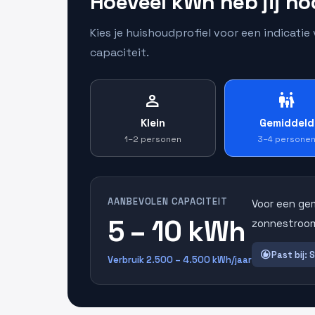
Hoeveel kWh heb jij no
Kies je huishoudprofiel voor een indicati
capaciteit.
person
family_restroom
Klein
Gemiddeld
1–2 personen
3–4 persone
AANBEVOLEN CAPACITEIT
Voor een ge
5 – 10 kWh
zonnestroom
recommend
Past bij: 
Verbruik 2.500 – 4.500 kWh/jaar