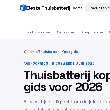
Beste Thuisbatterij
expand_
Home
Producten
Wat & waarom
Capaciteit
Koopcriteria
home
Home
/
Thuisbatterij Koopgids
AANKOOPGIDS · BIJGEWERKT JUNI 2026
Thuisbatterij k
gids voor 2026
Alles wat je nodig hebt om de juiste thu
capaciteit en accuchemie tot kosten, su