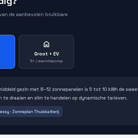
dig?
e van de aanbevolen bruikbare
home
Groot + EV
n
5+ / warmtepomp
middeld gezin met 8–12 zonnepanelen is 5 tot 10 kWh de swee
 te draaien en slim te handelen op dynamische tarieven.
Sessy · Zonneplan Thuisbatterij