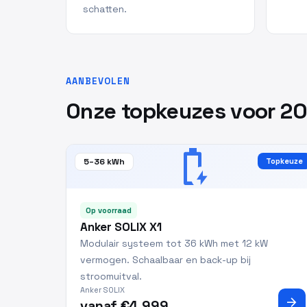
schatten.
AANBEVOLEN
Onze topkeuzes voor 2
battery_charging_full
5–36 kWh
Topkeuze
Op voorraad
Anker SOLIX X1
Modulair systeem tot 36 kWh met 12 kW
vermogen. Schaalbaar en back-up bij
stroomuitval.
Anker SOLIX
arrow_forward
vanaf €4.999