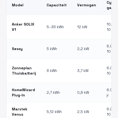
Cycli 
Model
Capaciteit
Vermogen
garan
Anker SOLIX
10.000
5–36 kWh
12 kW
X1
10 jr
6.000 
Sessy
5 kWh
2,2 kW
10 jr
Zonneplan
6.000 
8 kWh
3,7 kW
Thuisbatterij
10 jr
HomeWizard
6.000 
2,7 kWh
0,8 kW
Plug-In
jr
Marstek
6.000 
5,12 kWh
2,5 kW
Venus
10 jr