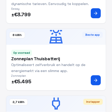
dynamische tarieven. Eenvoudig te koppelen.
Sessy
arrow_forward
±€3.799
solar_power
8 kWh
Beste app
Op voorraad
Zonneplan Thuisbatterij
Optimaliseert zelfverbruik en handelt op de
energiemarkt via een slimme app.
Zonneplan
arrow_forward
±€5.495
power
2,7 kWh
Instapper