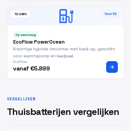
ev_station
10 kWh
Voor EV
Op aanvraag
EcoFlow PowerOcean
Krachtige hybride omvormer met back-up, geschikt
voor warmtepomp en laadpaal.
EcoFlow
arrow_forward
vanaf €5.899
VERGELIJKEN
Thuisbatterijen vergelijken