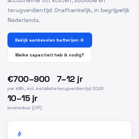
accuchemie tot kosten, subsidie en
terugverdientijd. Onafhankelijk, in begrijpelijk
Nederlands.
arrow_forward
Bekijk aanbevolen batterijen
Welke capaciteit heb ik nodig?
€700–900
7–12 jr
per kWh, incl. installatie
terugverdientijd 2026
10–15 jr
levensduur (LFP)
bolt