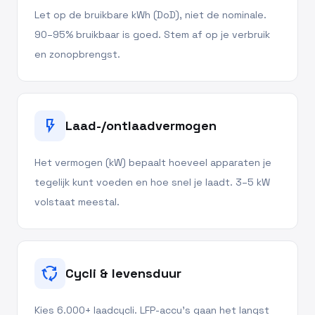
Let op de bruikbare kWh (DoD), niet de nominale.
90–95% bruikbaar is goed. Stem af op je verbruik
en zonopbrengst.
flash_on
Laad-/ontlaadvermogen
Het vermogen (kW) bepaalt hoeveel apparaten je
tegelijk kunt voeden en hoe snel je laadt. 3–5 kW
volstaat meestal.
cycle
Cycli & levensduur
Kies 6.000+ laadcycli. LFP-accu's gaan het langst