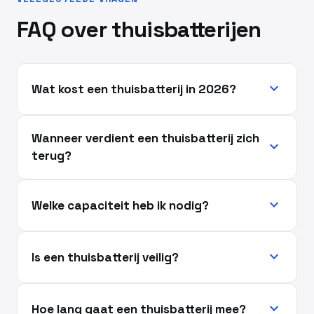
FAQ over thuisbatterijen
expand_more
Wat kost een thuisbatterij in 2026?
Wanneer verdient een thuisbatterij zich
expand_more
terug?
expand_more
Welke capaciteit heb ik nodig?
expand_more
Is een thuisbatterij veilig?
expand_more
Hoe lang gaat een thuisbatterij mee?