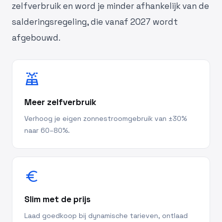
zelfverbruik en word je minder afhankelijk van de
salderingsregeling, die vanaf 2027 wordt
afgebouwd.
solar_power
Meer zelfverbruik
Verhoog je eigen zonnestroomgebruik van ±30%
naar 60–80%.
euro
Slim met de prijs
Laad goedkoop bij dynamische tarieven, ontlaad