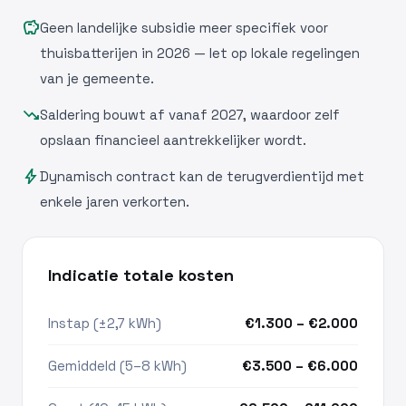
savings
Geen landelijke subsidie meer specifiek voor
thuisbatterijen in 2026 — let op lokale regelingen
van je gemeente.
trending_down
Saldering bouwt af vanaf 2027, waardoor zelf
opslaan financieel aantrekkelijker wordt.
bolt
Dynamisch contract kan de terugverdientijd met
enkele jaren verkorten.
Indicatie totale kosten
Instap (±2,7 kWh)
€1.300 – €2.000
Gemiddeld (5–8 kWh)
€3.500 – €6.000