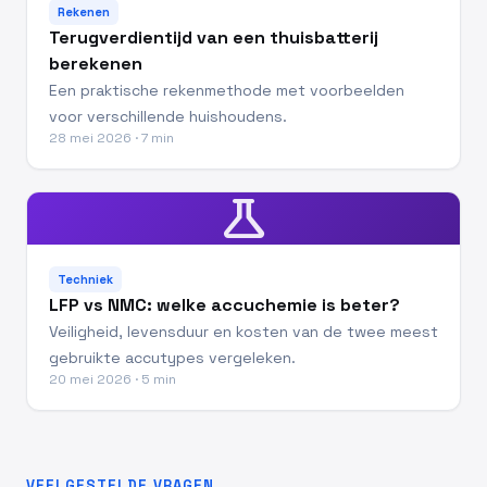
Rekenen
Terugverdientijd van een thuisbatterij
berekenen
Een praktische rekenmethode met voorbeelden
voor verschillende huishoudens.
28 mei 2026 · 7 min
science
Techniek
LFP vs NMC: welke accuchemie is beter?
Veiligheid, levensduur en kosten van de twee meest
gebruikte accutypes vergeleken.
20 mei 2026 · 5 min
VEELGESTELDE VRAGEN