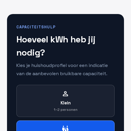
CAPACITEITSHULP
Hoeveel kWh heb jij
nodig?
Kies je huishoudprofiel voor een indicatie
van de aanbevolen bruikbare capaciteit.
person
Klein
1–2 personen
family_restroom