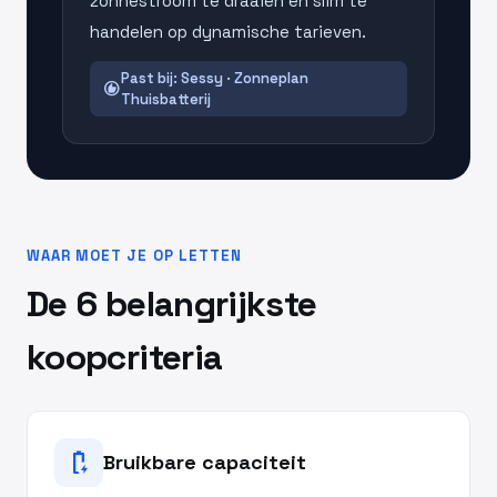
zonnestroom te draaien en slim te
handelen op dynamische tarieven.
Past bij: Sessy · Zonneplan
recommend
Thuisbatterij
WAAR MOET JE OP LETTEN
De 6 belangrijkste
koopcriteria
battery_charging_full
Bruikbare capaciteit