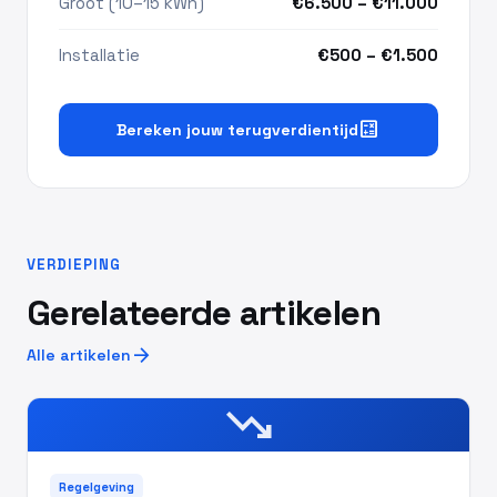
Groot (10–15 kWh)
€6.500 – €11.000
Installatie
€500 – €1.500
calculate
Bereken jouw terugverdientijd
VERDIEPING
Gerelateerde artikelen
arrow_forward
Alle artikelen
trending_down
Regelgeving