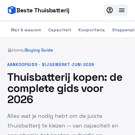
account_circle
menu
Beste Thuisbatterij
Wat & waarom
Capaciteit
Koopcriteria
Stappenpl
home
Home
/
Buying Guide
AANKOOPGIDS · BIJGEWERKT JUNI 2026
Thuisbatterij kopen: de
complete gids voor
2026
Alles wat je nodig hebt om de juiste
thuisbatterij te kiezen — van capaciteit en