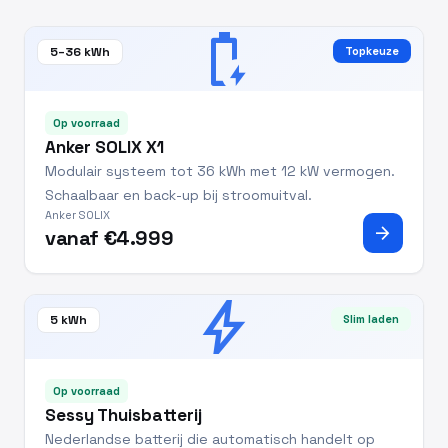
battery_charging_full
5–36 kWh
Topkeuze
Op voorraad
Anker SOLIX X1
Modulair systeem tot 36 kWh met 12 kW vermogen.
Schaalbaar en back-up bij stroomuitval.
Anker SOLIX
arrow_forward
vanaf €4.999
bolt
5 kWh
Slim laden
Op voorraad
Sessy Thuisbatterij
Nederlandse batterij die automatisch handelt op