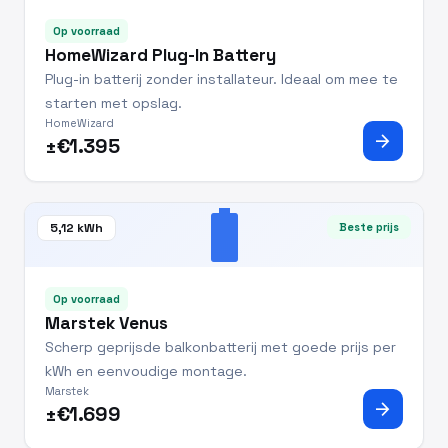
Op voorraad
HomeWizard Plug-In Battery
Plug-in batterij zonder installateur. Ideaal om mee te
starten met opslag.
HomeWizard
arrow_forward
±€1.395
battery_full
5,12 kWh
Beste prijs
Op voorraad
Marstek Venus
Scherp geprijsde balkonbatterij met goede prijs per
kWh en eenvoudige montage.
Marstek
arrow_forward
±€1.699