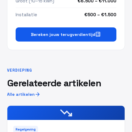
Groot (10–15 kWh)
€6.500 – €11.000
Installatie
€500 – €1.500
calculate
Bereken jouw terugverdientijd
VERDIEPING
Gerelateerde artikelen
arrow_forward
Alle artikelen
trending_down
Regelgeving