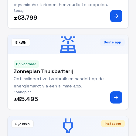
dynamische tarieven. Eenvoudig te koppelen.
Sessy
arrow_forward
±€3.799
solar_power
8 kWh
Beste app
Op voorraad
Zonneplan Thuisbatterij
Optimaliseert zelfverbruik en handelt op de
energiemarkt via een slimme app.
Zonneplan
arrow_forward
±€5.495
power
2,7 kWh
Instapper