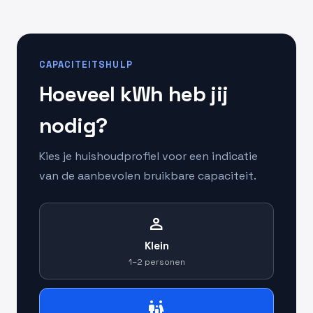
CAPACITEITSHULP
Hoeveel kWh heb jij
nodig?
Kies je huishoudprofiel voor een indicatie
van de aanbevolen bruikbare capaciteit.
person
Klein
1–2 personen
family_restroom