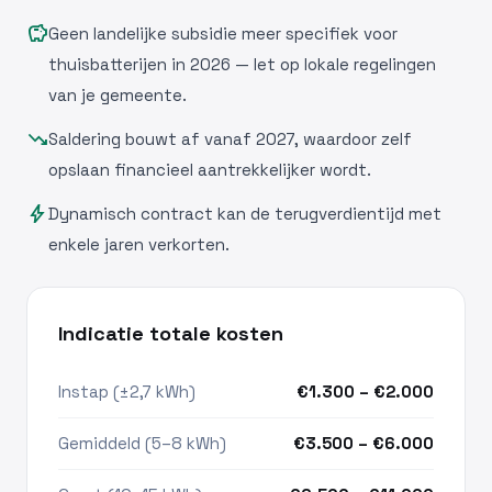
savings
Geen landelijke subsidie meer specifiek voor
thuisbatterijen in 2026 — let op lokale regelingen
van je gemeente.
trending_down
Saldering bouwt af vanaf 2027, waardoor zelf
opslaan financieel aantrekkelijker wordt.
bolt
Dynamisch contract kan de terugverdientijd met
enkele jaren verkorten.
Indicatie totale kosten
Instap (±2,7 kWh)
€1.300 – €2.000
Gemiddeld (5–8 kWh)
€3.500 – €6.000