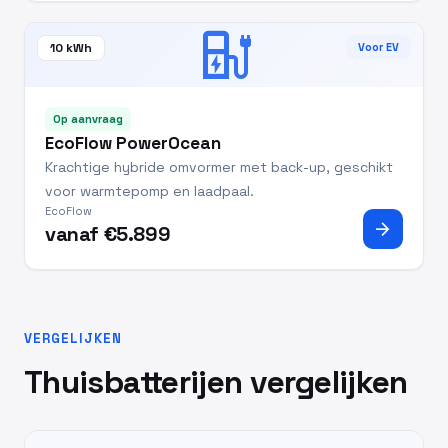
ev_station
10 kWh
Voor EV
Op aanvraag
EcoFlow PowerOcean
Krachtige hybride omvormer met back-up, geschikt
voor warmtepomp en laadpaal.
EcoFlow
arrow_forward
vanaf €5.899
VERGELIJKEN
Thuisbatterijen vergelijken