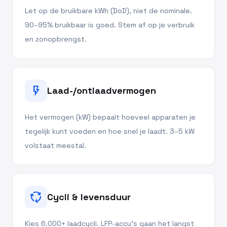
Let op de bruikbare kWh (DoD), niet de nominale.
90–95% bruikbaar is goed. Stem af op je verbruik
en zonopbrengst.
flash_on
Laad-/ontlaadvermogen
Het vermogen (kW) bepaalt hoeveel apparaten je
tegelijk kunt voeden en hoe snel je laadt. 3–5 kW
volstaat meestal.
cycle
Cycli & levensduur
Kies 6.000+ laadcycli. LFP-accu's gaan het langst