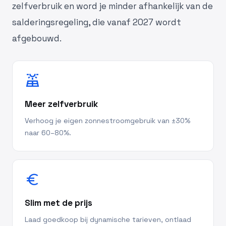
zelfverbruik en word je minder afhankelijk van de
salderingsregeling, die vanaf 2027 wordt
afgebouwd.
solar_power
Meer zelfverbruik
Verhoog je eigen zonnestroomgebruik van ±30%
naar 60–80%.
euro
Slim met de prijs
Laad goedkoop bij dynamische tarieven, ontlaad