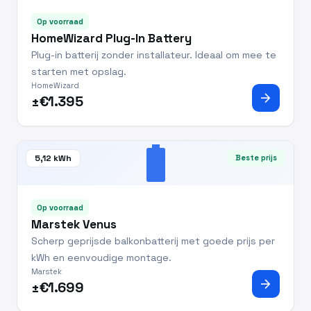
Op voorraad
HomeWizard Plug-In Battery
Plug-in batterij zonder installateur. Ideaal om mee te
starten met opslag.
HomeWizard
arrow_forward
±€1.395
battery_full
5,12 kWh
Beste prijs
Op voorraad
Marstek Venus
Scherp geprijsde balkonbatterij met goede prijs per
kWh en eenvoudige montage.
Marstek
arrow_forward
±€1.699