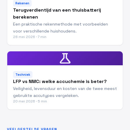
Rekenen
Terugverdientijd van een thuisbatterij
berekenen
Een praktische rekenmethode met voorbeelden
voor verschillende huishoudens.
28 mei 2026 · 7 min
science
Techniek
LFP vs NMC: welke accuchemie is beter?
Veiligheid, levensduur en kosten van de twee meest
gebruikte accutypes vergeleken.
20 mei 2026 · 5 min
VEELGESTELDE VRAGEN