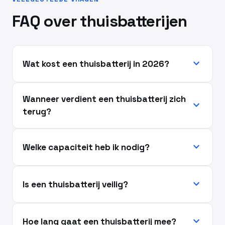
FAQ over thuisbatterijen
expand_more
Wat kost een thuisbatterij in 2026?
Wanneer verdient een thuisbatterij zich
expand_more
terug?
expand_more
Welke capaciteit heb ik nodig?
expand_more
Is een thuisbatterij veilig?
expand_more
Hoe lang gaat een thuisbatterij mee?