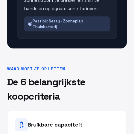
zonnestroom te draaien en slim te
handelen op dynamische tarieven.
Past bij: Sessy · Zonneplan
recommend
Thuisbatterij
WAAR MOET JE OP LETTEN
De 6 belangrijkste
koopcriteria
battery_charging_full
Bruikbare capaciteit