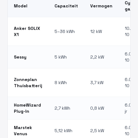
Cycli 
Model
Capaciteit
Vermogen
garan
Anker SOLIX
10.000
5–36 kWh
12 kW
X1
10 jr
6.000 
Sessy
5 kWh
2,2 kW
10 jr
Zonneplan
6.000 
8 kWh
3,7 kW
Thuisbatterij
10 jr
HomeWizard
6.000 
2,7 kWh
0,8 kW
Plug-In
jr
Marstek
6.000 
5,12 kWh
2,5 kW
Venus
10 jr