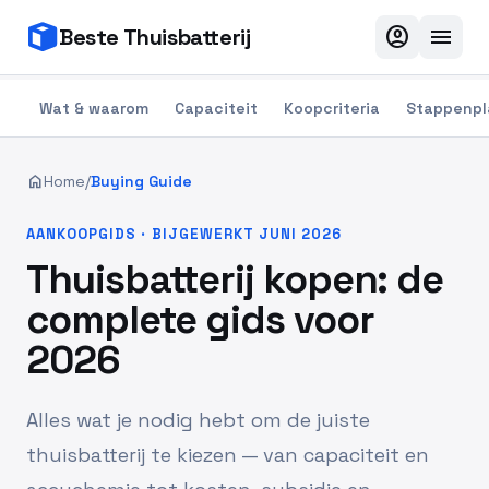
account_circle
menu
Beste Thuisbatterij
Wat & waarom
Capaciteit
Koopcriteria
Stappenpl
home
Home
/
Buying Guide
AANKOOPGIDS · BIJGEWERKT JUNI 2026
Thuisbatterij kopen: de
complete gids voor
2026
Alles wat je nodig hebt om de juiste
thuisbatterij te kiezen — van capaciteit en