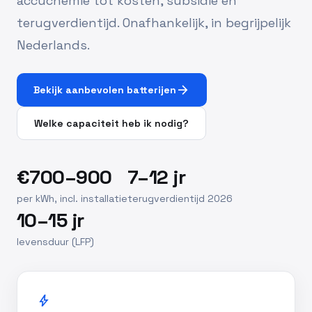
accuchemie tot kosten, subsidie en
terugverdientijd. Onafhankelijk, in begrijpelijk
Nederlands.
arrow_forward
Bekijk aanbevolen batterijen
Welke capaciteit heb ik nodig?
€700–900
7–12 jr
per kWh, incl. installatie
terugverdientijd 2026
10–15 jr
levensduur (LFP)
bolt