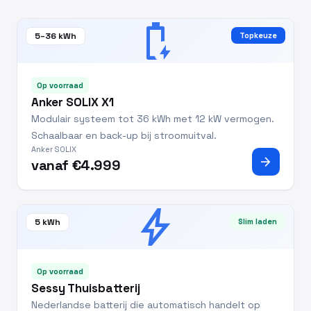
battery_charging_full
5–36 kWh
Topkeuze
Op voorraad
Anker SOLIX X1
Modulair systeem tot 36 kWh met 12 kW vermogen.
Schaalbaar en back-up bij stroomuitval.
Anker SOLIX
arrow_forward
vanaf €4.999
bolt
5 kWh
Slim laden
Op voorraad
Sessy Thuisbatterij
Nederlandse batterij die automatisch handelt op