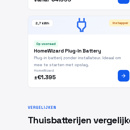
power
2,7 kWh
Instapper
Op voorraad
HomeWizard Plug-In Battery
Plug-in batterij zonder installateur. Ideaal om
mee te starten met opslag.
HomeWizard
arrow_forward
±€1.395
VERGELIJKEN
Thuisbatterijen vergelij