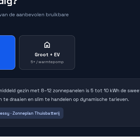
dig?
e van de aanbevolen bruikbare
home
Groot + EV
n
5+ / warmtepomp
middeld gezin met 8–12 zonnepanelen is 5 tot 10 kWh de swee
 te draaien en slim te handelen op dynamische tarieven.
Sessy · Zonneplan Thuisbatterij