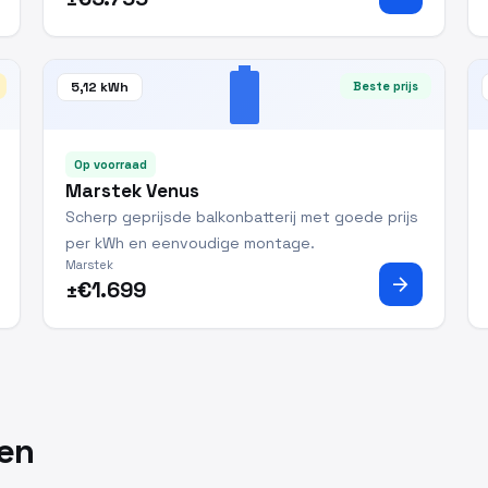
battery_full
5,12 kWh
Beste prijs
Op voorraad
Marstek Venus
Scherp geprijsde balkonbatterij met goede prijs
per kWh en eenvoudige montage.
Marstek
arrow_forward
±€1.699
ken