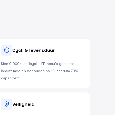
cycle
Cycli & levensduur
Kies 6.000+ laadcycli. LFP-accu's gaan het
langst mee en behouden na 10 jaar ruim 70%
capaciteit.
health_and_safety
Veiligheid