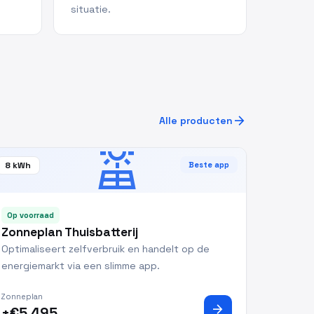
situatie.
arrow_forward
Alle producten
solar_power
8 kWh
Beste app
Op voorraad
Zonneplan Thuisbatterij
Optimaliseert zelfverbruik en handelt op de
energiemarkt via een slimme app.
Zonneplan
arrow_forward
±€5.495