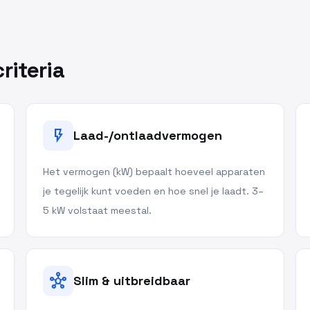
riteria
flash_on
Laad-/ontlaadvermogen
Het vermogen (kW) bepaalt hoeveel apparaten
je tegelijk kunt voeden en hoe snel je laadt. 3–
5 kW volstaat meestal.
hub
Slim & uitbreidbaar