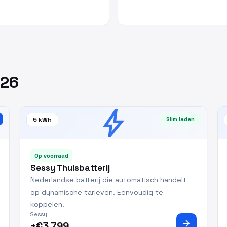
026
bolt
5 kWh
Slim laden
Op voorraad
Sessy Thuisbatterij
Nederlandse batterij die automatisch handelt
op dynamische tarieven. Eenvoudig te
koppelen.
Sessy
arrow_forward
±€3.799