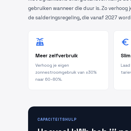
gebruiken wanneer die duur is. Zo verhoog j
de salderingsregeling, die vanaf 2027 wor
solar_power
euro
Meer zelfverbruik
Slim
Verhoog je eigen
Laad
zonnestroomgebruik van ±30%
tarie
naar 60–80%.
CAPACITEITSHULP