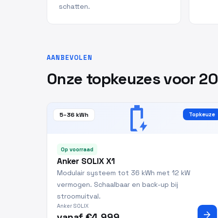
schatten.
AANBEVOLEN
Onze topkeuzes voor 2
battery_charging_full
5–36 kWh
Topkeuze
Op voorraad
Anker SOLIX X1
Modulair systeem tot 36 kWh met 12 kW
vermogen. Schaalbaar en back-up bij
stroomuitval.
Anker SOLIX
arrow_forward
vanaf €4.999