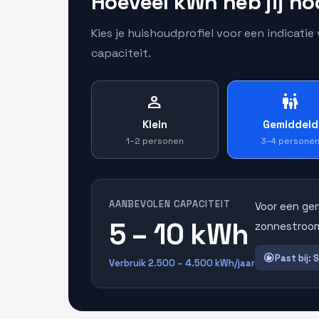
Hoeveel kWh heb jij no
Kies je huishoudprofiel voor een indicati
capaciteit.
person
family_restroom
Klein
Gemiddeld
1–2 personen
3–4 persone
AANBEVOLEN CAPACITEIT
Voor een ge
5 – 10 kWh
zonnestroom
recommend
Past bij: 
Verbruik 2.500 – 4.500 kWh/jaar