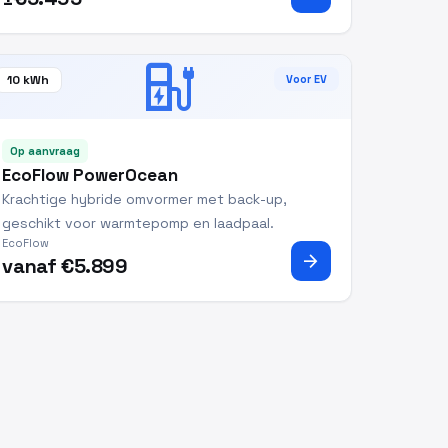
ev_station
10 kWh
Voor EV
Op aanvraag
EcoFlow PowerOcean
Krachtige hybride omvormer met back-up,
geschikt voor warmtepomp en laadpaal.
EcoFlow
arrow_forward
vanaf €5.899