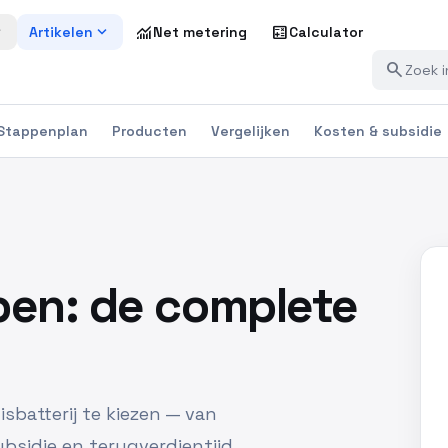
more
expand_more
monitoring
calculate
Artikelen
Net metering
Calculator
search
Stappenplan
Producten
Vergelijken
Kosten & subsidie
open: de complete
isbatterij te kiezen — van
bsidie en terugverdientijd.