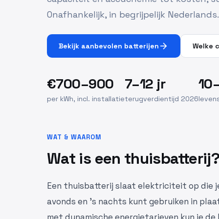
Onafhankelijk, in begrijpelijk Nederlands.
arrow_forward
Bekijk aanbevolen batterijen
Welke c
€700–900
7–12 jr
10–
per kWh, incl. installatie
terugverdientijd 2026
levens
WAT & WAAROM
Wat is een thuisbatterij
Een thuisbatterij slaat elektriciteit op di
avonds en 's nachts kunt gebruiken in plaat
met dynamische energietarieven kun je de 