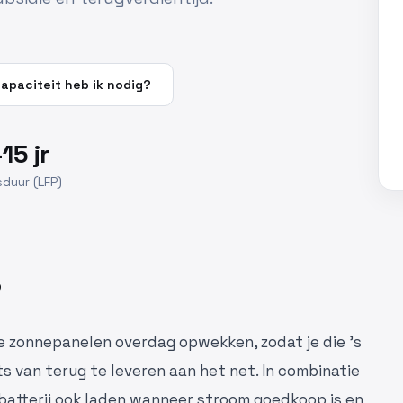
apaciteit heb ik nodig?
15 jr
duur (LFP)
?
e je zonnepanelen overdag opwekken, zodat je die 's
s van terug te leveren aan het net. In combinatie
batterij ook laden wanneer stroom goedkoop is en