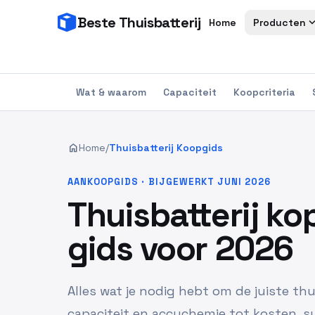
Beste Thuisbatterij
expand_
Home
Producten
Wat & waarom
Capaciteit
Koopcriteria
home
Home
/
Thuisbatterij Koopgids
AANKOOPGIDS · BIJGEWERKT JUNI 2026
Thuisbatterij k
gids voor 2026
Alles wat je nodig hebt om de juiste thu
capaciteit en accuchemie tot kosten, su