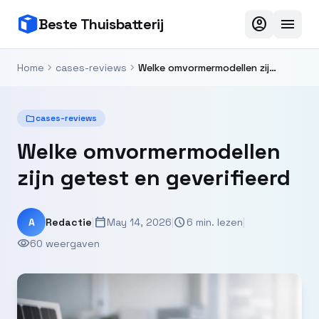
account_circle
menu
Beste Thuisbatterij
chevron_right
chevron_right
Home
cases-reviews
Welke omvormermodellen zijn getest en geverifieerd
folder
cases-reviews
Welke omvormermodellen
zijn getest en geverifieerd
calendar_today
schedule
A
Redactie
|
May 14, 2026
|
6 min. lezen
|
visibility
60 weergaven