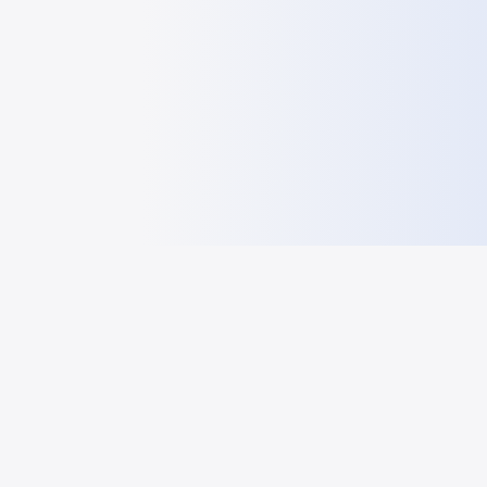
bestenthuisbatterij
bestenthuisbatterij.nl - inzichten en gidsen over
thuisbatterijen voor Nederlandse huishoudens