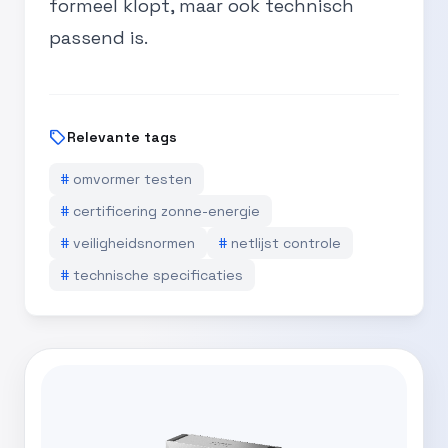
formeel klopt, maar ook technisch
passend is.
sell
Relevante tags
#
omvormer testen
#
certificering zonne-energie
#
veiligheidsnormen
#
netlijst controle
#
technische specificaties