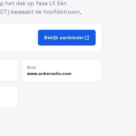
 het dak op fase L1. Eén
(CT) bewaakt de hoofdstroom,
Bekijk aanbieder
open_in_new
Bron
www.ankersolix.com