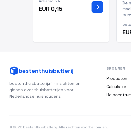
Ankersolix NL
De 
arrow_forward
EUR 0,15
maak
eenv
van 
beta
verd
EU
poo
flex
mas
kab
comp
BRONNEN
bestenthuisbatterij
Producten
bestenthuisbatterij.nl - inzichten en
Calculator
gidsen over thuisbatterijen voor
Helpcentru
Nederlandse huishoudens
© 2026 bestenthuisbatterij. Alle rechten voorbehouden.