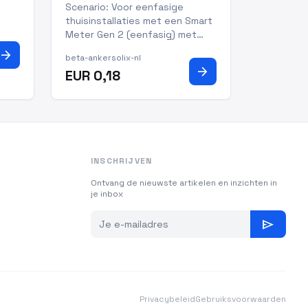
Scenario: Voor eenfasige
thuisinstallaties met een Smart
, SG
Meter Gen 2 (eenfasig) met
een hoofdstroom van minder
arrow_forward
beta-ankersolix-nl
dan 120A.
arrow_forward
EUR 0,18
tof-
INSCHRIJVEN
Ontvang de nieuwste artikelen en inzichten in
je inbox
send
Privacybeleid
Gebruiksvoorwaarden