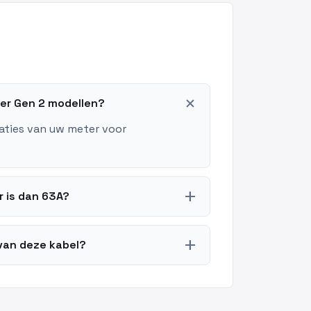
add
ter Gen 2 modellen?
caties van uw meter voor
add
 is dan 63A?
add
van deze kabel?