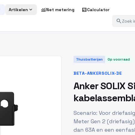
more
expand_more
monitoring
calculate
Artikelen
Net metering
Calculator
search
Thuisbatterijen
Op voorraad
BETA-ANKERSOLIX-DE
Anker SOLIX S
kabelassembl
Scenario: Voor driefasi
Meter Gen 2 (driefasi
dan 63A en een eenfas