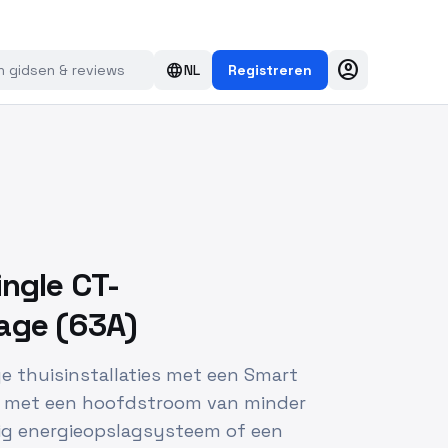
account_circle
language
NL
Registreren
ingle CT-
age (63A)
ge thuisinstallaties met een Smart
g) met een hoofdstroom van minder
ig energieopslagsysteem of een