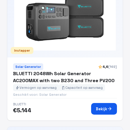
Instapper
star
4,6
(149)
Solar Generator
BLUETTI 2048Wh Solar Generator
AC200MAX with two B230 and Three PV200
bolt
battery_charging_full
Vermogen op aanvraag
Capaciteit op aanvraag
Geschikt voor: Solar Generator
BLUETTI
arrow_forward
Bekijk
€5.144