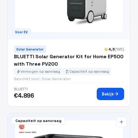
Voor EV
star
4,3
(195)
Solar Generator
BLUETTI Solar Generator Kit for Home EP500
with Three PV200
bolt
battery_charging_full
Vermogen op aanvraag
Capaciteit op aanvraag
Geschikt voor: Solar Generator
BLUETTI
arrow_forward
Bekijk
€4.896
Capaciteit op aanvraag
add