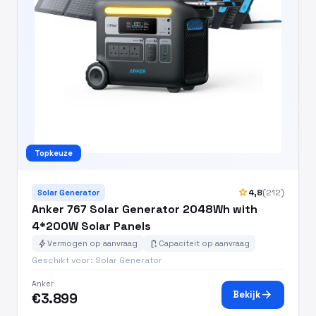
Topkeuze
star
4,8
(212)
Solar Generator
Anker 767 Solar Generator 2048Wh with
4*200W Solar Panels
bolt
battery_charging_full
Vermogen op aanvraag
Capaciteit op aanvraag
Geschikt voor: Solar Generator
Anker
arrow_forward
Bekijk
€3.899