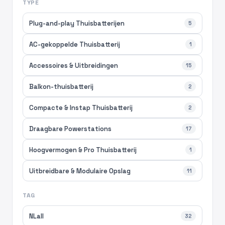
TYPE
Plug-and-play Thuisbatterijen
5
AC-gekoppelde Thuisbatterij
1
Accessoires & Uitbreidingen
15
Balkon-thuisbatterij
2
Compacte & Instap Thuisbatterij
2
Draagbare Powerstations
17
Hoogvermogen & Pro Thuisbatterij
1
Uitbreidbare & Modulaire Opslag
11
TAG
NLall
32