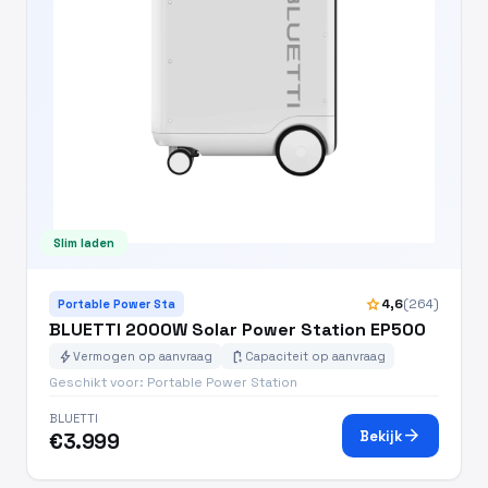
Slim laden
star
4,6
(264)
Portable Power Sta
BLUETTI 2000W Solar Power Station EP500
bolt
battery_charging_full
Vermogen op aanvraag
Capaciteit op aanvraag
Geschikt voor: Portable Power Station
BLUETTI
arrow_forward
Bekijk
€3.999