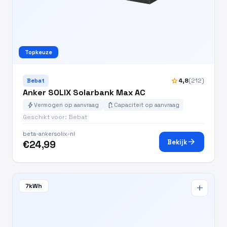
Topkeuze
star
4,8
(212)
Bebat
Anker SOLIX Solarbank Max AC
bolt
battery_charging_full
Vermogen op aanvraag
Capaciteit op aanvraag
Geschikt voor: Bebat
beta-ankersolix-nl
arrow_forward
Bekijk
€24,99
7kWh
add