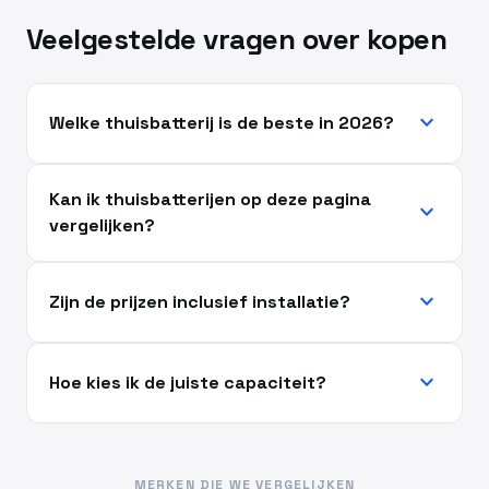
Veelgestelde vragen over kopen
expand_more
Welke thuisbatterij is de beste in 2026?
Kan ik thuisbatterijen op deze pagina
expand_more
vergelijken?
expand_more
Zijn de prijzen inclusief installatie?
expand_more
Hoe kies ik de juiste capaciteit?
MERKEN DIE WE VERGELIJKEN