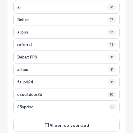
all
31
Bebat
17
allpps
16
referral
13
Bebat PPS
11
allhes
11
fallpd24
11
exoutdoor25
10
25spring
9
check_box_outline_blank
Alleen op voorraad