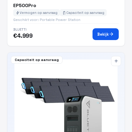
EP500Pro
bolt
battery_charging_full
Vermogen op aanvraag
Capaciteit op aanvraag
Geschikt voor: Portable Power Station
BLUETTI
arrow_forward
Bekijk
€4.999
Capaciteit op aanvraag
add