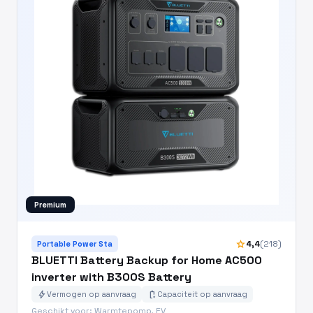
Premium
star
4,4
(218)
Portable Power Sta
BLUETTI Battery Backup for Home AC500
inverter with B300S Battery
bolt
battery_charging_full
Vermogen op aanvraag
Capaciteit op aanvraag
Geschikt voor: Warmtepomp, EV