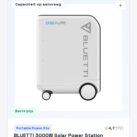
Capaciteit op aanvraag
add
Beste prijs
star
4,7
(172)
Portable Power Sta
BLUETTI 3000W Solar Power Station