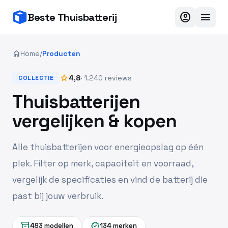
account_circle
menu
Beste Thuisbatterij
home
Home
/
Producten
star
4,8
· 1.240 reviews
COLLECTIE
Thuisbatterijen
vergelijken & kopen
Alle thuisbatterijen voor energieopslag op één
plek. Filter op merk, capaciteit en voorraad,
vergelijk de specificaties en vind de batterij die
past bij jouw verbruik.
inventory_2
verified
493 modellen
134 merken