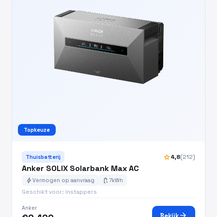
Topkeuze
star
4,8
(212)
Thuisbatterij
Anker SOLIX Solarbank Max AC
bolt
battery_charging_full
Vermogen op aanvraag
7kWh
Geschikt voor: Instappers
Anker
arrow_forward
Bekijk