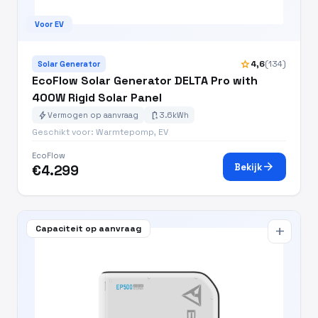
Voor EV
star
4,6
(134)
Solar Generator
EcoFlow Solar Generator DELTA Pro with
400W Rigid Solar Panel
bolt
battery_charging_full
Vermogen op aanvraag
3.6kWh
Geschikt voor: Warmtepomp, EV
EcoFlow
arrow_forward
Bekijk
€4.299
Capaciteit op aanvraag
add