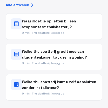
arrow_forward
Alle artikelen
Waar moet je op letten bij een
article
stopcontact thuisbatterij?
9 min · Thuisbatterij Koopgids
Welke thuisbatterij groeit mee van
article
studentenkamer tot gezinswoning?
8 min · Thuisbatterij Koopgids
Welke thuisbatterij kunt u zelf aansluiten
article
zonder installateur?
9 min · Thuisbatterij Koopgids