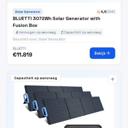
star
4,5
(126)
Solar Generator
BLUETTI 3072Wh Solar Generator with
Fusion Box
bolt
battery_charging_full
Vermogen op aanvraag
Capaciteit op aanvraag
Geschikt voor: Solar Generator
BLUETTI
arrow_forward
Bekijk
€11.819
Capaciteit op aanvraag
add