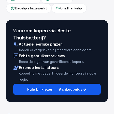
update
balance
Dagelijks bijgewerkt
Onafhankelijk
Waarom kopen via Beste
Thuisbatterij?
price_check
Actuele, eerlijke prijzen
Dagelijks vergeleken bij meerdere aanbieders.
reviews
Echte gebruikersreviews
Beoordelingen van geverifieerde kopers.
engineering
Erkende installateurs
Koppeling met gecertificeerde monteurs in jouw
regio.
arrow_forward
Hulp bij kiezen → Aankoopgids