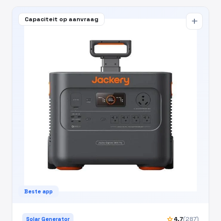
Capaciteit op aanvraag
add
Beste app
star
4,7
(287)
Solar Generator