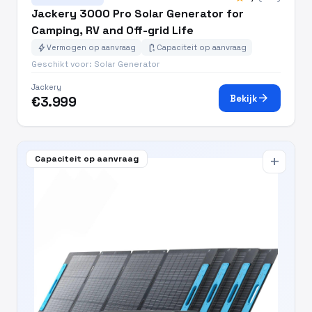
Jackery 3000 Pro Solar Generator for
Camping, RV and Off-grid Life
bolt
battery_charging_full
Vermogen op aanvraag
Capaciteit op aanvraag
Geschikt voor: Solar Generator
Jackery
arrow_forward
Bekijk
€3.999
Capaciteit op aanvraag
add