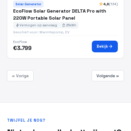
star
4,6
(134)
Solar Generator
EcoFlow Solar Generator DELTA Pro with
220W Portable Solar Panel
bolt
battery_charging_full
Vermogen op aanvraag
25kWh
Geschikt voor: Warmtepomp, EV
EcoFlow
arrow_forward
Bekijk
€3.799
« Vorige
Volgende »
TWIJFEL JE NOG?