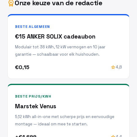
Onze keuze van de redactie
workspace_premium
BESTE ALGEMEEN
€15 ANKER SOLIX cadeaubon
Modulair tot 36 kWh, 12 kW vermogen en 10 jaar
garantie — schaalbaar voor elk huishouden.
€0,15
star
4,8
BESTE PRIJS/KWH
Marstek Venus
5,12 kWh all-in-one met scherpe prijs en eenvoudige
montage — ideaal om mee te starten.
±€1.699
star
4,4