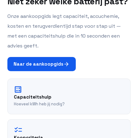
Niet zeker welke batterij past?
Onze aankoopgids legt capaciteit, accuchemie,
kosten en terugverdientijd stap voor stap uit —
met een capaciteitshulp die in 10 seconden een
advies geeft.
arrow_forward
Naar de aankoopgids
calculate
Capaciteitshulp
Hoeveel kWh heb jij nodig?
checklist
Koopcriteria