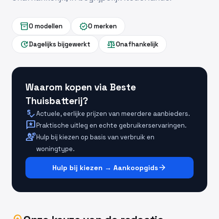
inventory_2
verified
0 modellen
0 merken
update
balance
Dagelijks bijgewerkt
Onafhankelijk
Waarom kopen via Beste
Thuisbatterij?
price_check
Actuele, eerlijke prijzen van meerdere aanbieders.
reviews
Praktische uitleg en echte gebruikerservaringen.
engineering
Hulp bij kiezen op basis van verbruik en
woningtype.
arrow_forward
Hulp bij kiezen → Aankoopgids