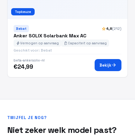
Topkeuze
star
4,8
(212)
Bebat
Anker SOLIX Solarbank Max AC
bolt
battery_charging_full
Vermogen op aanvraag
Capaciteit op aanvraag
Geschikt voor: Bebat
beta-ankersolix-nl
arrow_forward
Bekijk
€24,99
TWIJFEL JE NOG?
Niet zeker welk model past?