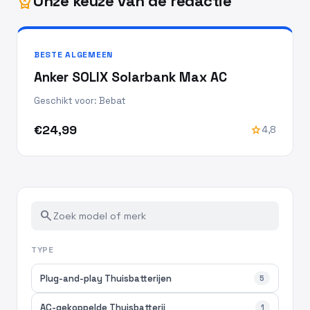
Onze keuze van de redactie
workspace_premium
BESTE ALGEMEEN
Anker SOLIX Solarbank Max AC
Geschikt voor: Bebat
€24,99
star
4,8
search
TYPE
Plug-and-play Thuisbatterijen
5
AC-gekoppelde Thuisbatterij
1