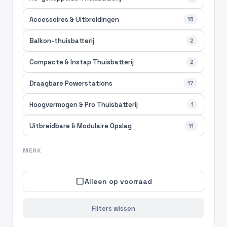
Accessoires & Uitbreidingen
15
Balkon-thuisbatterij
2
Compacte & Instap Thuisbatterij
2
Draagbare Powerstations
17
Hoogvermogen & Pro Thuisbatterij
1
Uitbreidbare & Modulaire Opslag
11
MERK
check_box_outline_blank
Alleen op voorraad
Filters wissen