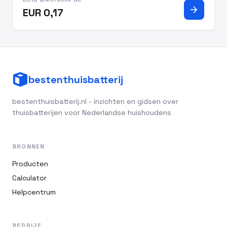
systeem op het dak op fase L1. Eén
arrow_forward
EUR 0,17
stroomtransformator (CT) bewaakt de
hoofdstroom,
bestenthuisbatterij
bestenthuisbatterij.nl - inzichten en gidsen over
thuisbatterijen voor Nederlandse huishoudens
BRONNEN
Producten
Calculator
Helpcentrum
BEDRIJF