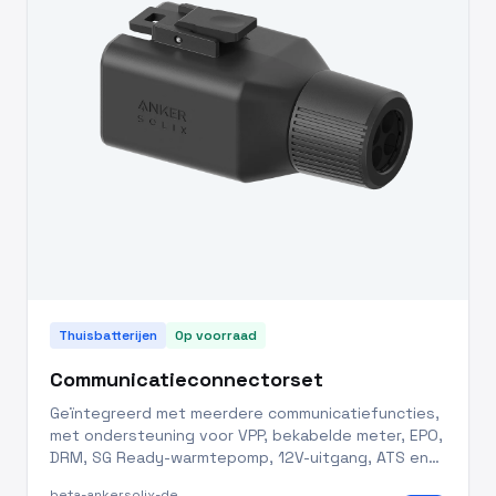
Thuisbatterijen
Op voorraad
Communicatieconnectorset
Geïntegreerd met meerdere communicatiefuncties,
met ondersteuning voor VPP, bekabelde meter, EPO,
DRM, SG Ready-warmtepomp, 12V-uitgang, ATS en
off-grid parallelbedrijf. IP66-beschermingsklasse
beta-ankersolix-de