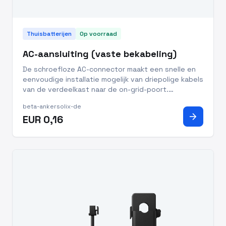
Thuisbatterijen
Op voorraad
AC-aansluiting (vaste bekabeling)
De schroefloze AC-connector maakt een snelle en
eenvoudige installatie mogelijk van driepolige kabels
van de verdeelkast naar de on-grid-poort.
Compatibel met zowel flexibele (aanbevolen) als
beta-ankersolix-de
massieve kabels. Ondersteunt kabels van 2,5–4mm²
arrow_forward
EUR 0,16
voor compatibilitei