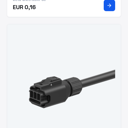
voor stof- en waterbestendigheid.
arrow_forward
EUR 0,16