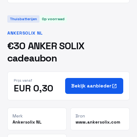
Thuisbatterijen
Op voorraad
ANKERSOLIX NL
€30 ANKER SOLIX
cadeaubon
Prijs vanaf
EUR 0,30
Bekijk aanbieder
open_in_new
Merk
Bron
Ankersolix NL
www.ankersolix.com