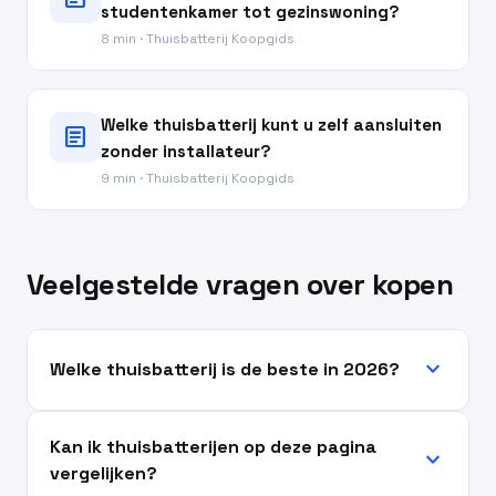
studentenkamer tot gezinswoning?
8 min · Thuisbatterij Koopgids
Welke thuisbatterij kunt u zelf aansluiten
article
zonder installateur?
9 min · Thuisbatterij Koopgids
Veelgestelde vragen over kopen
expand_more
Welke thuisbatterij is de beste in 2026?
Kan ik thuisbatterijen op deze pagina
expand_more
vergelijken?