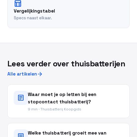
table_chart
Vergelijkingstabel
Specs naast elkaar.
Lees verder over thuisbatterijen
arrow_forward
Alle artikelen
Waar moet je op letten bij een
article
stopcontact thuisbatterij?
9 min · Thuisbatterij Koopgids
Welke thuisbatterij groeit mee van
article