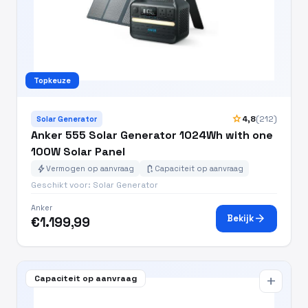
Topkeuze
star
4,8
(212)
Solar Generator
Anker 555 Solar Generator 1024Wh with one
100W Solar Panel
bolt
battery_charging_full
Vermogen op aanvraag
Capaciteit op aanvraag
Geschikt voor: Solar Generator
Anker
arrow_forward
Bekijk
€1.199,99
Capaciteit op aanvraag
add