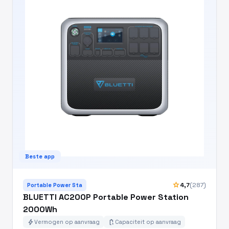
Beste app
star
4,7
(287)
Portable Power Sta
BLUETTI AC200P Portable Power Station
2000Wh
bolt
battery_charging_full
Vermogen op aanvraag
Capaciteit op aanvraag