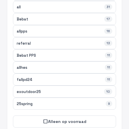
all
31
Bebat
17
allpps
16
referral
13
Bebat PPS
11
allhes
11
fallpd24
11
exoutdoor25
10
25spring
9
check_box_outline_blank
Alleen op voorraad