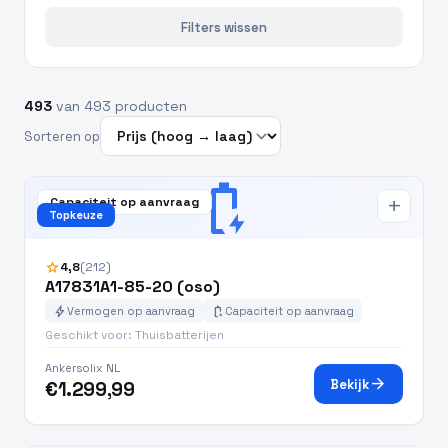
Filters wissen
493
van 493 producten
Sorteren op
battery_charging_full
Capaciteit op aanvraag
add
Topkeuze
star
4,8
(212)
A17831A1-85-20 (oso)
bolt
battery_charging_full
Vermogen op aanvraag
Capaciteit op aanvraag
Geschikt voor: Thuisbatterijen
Ankersolix NL
arrow_forward
Bekijk
€1.299,99