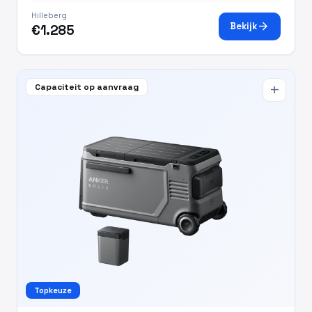
Hilleberg
arrow_forward
Bekijk
€1.285
Capaciteit op aanvraag
add
Topkeuze