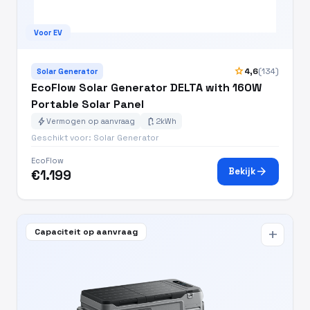
Voor EV
star
4,6
(134)
Solar Generator
EcoFlow Solar Generator DELTA with 160W
Portable Solar Panel
bolt
battery_charging_full
Vermogen op aanvraag
2kWh
Geschikt voor: Solar Generator
EcoFlow
arrow_forward
Bekijk
€1.199
Capaciteit op aanvraag
add