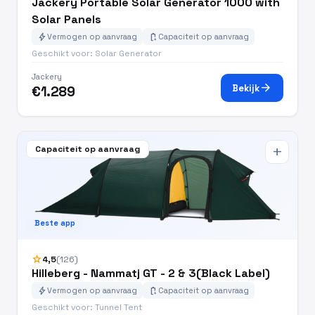
Jackery Portable Solar Generator 1000 with
Solar Panels
bolt
battery_charging_full
Vermogen op aanvraag
Capaciteit op aanvraag
Geschikt voor: Solar Generator
Jackery
arrow_forward
Bekijk
€1.289
Capaciteit op aanvraag
add
Beste app
star
4,5
(126)
Hilleberg - Nammatj GT - 2 & 3(Black Label)
bolt
battery_charging_full
Vermogen op aanvraag
Capaciteit op aanvraag
Geschikt voor: Tunnel Tent