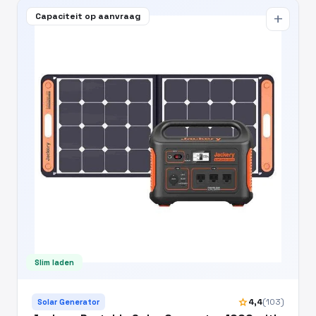
Capaciteit op aanvraag
add
Slim laden
star
4,4
(103)
Solar Generator