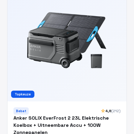
Topkeuze
star
4,8
(212)
Bebat
Anker SOLIX EverFrost 2 23L Elektrische
Koelbox + Uitneembare Accu + 100W
Zonnepanelen