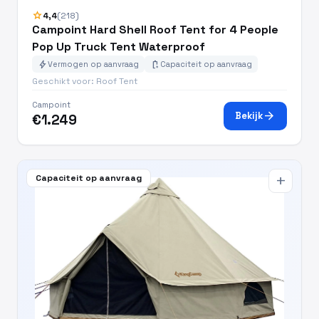
star
4,4
(218)
Campoint Hard Shell Roof Tent for 4 People
Pop Up Truck Tent Waterproof
bolt
battery_charging_full
Vermogen op aanvraag
Capaciteit op aanvraag
Geschikt voor: Roof Tent
Campoint
arrow_forward
Bekijk
€1.249
Capaciteit op aanvraag
add