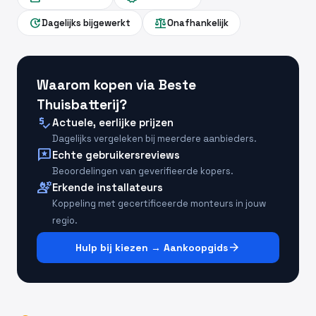
update
balance
Dagelijks bijgewerkt
Onafhankelijk
Waarom kopen via Beste
Thuisbatterij?
price_check
Actuele, eerlijke prijzen
Dagelijks vergeleken bij meerdere aanbieders.
reviews
Echte gebruikersreviews
Beoordelingen van geverifieerde kopers.
engineering
Erkende installateurs
Koppeling met gecertificeerde monteurs in jouw
regio.
arrow_forward
Hulp bij kiezen → Aankoopgids