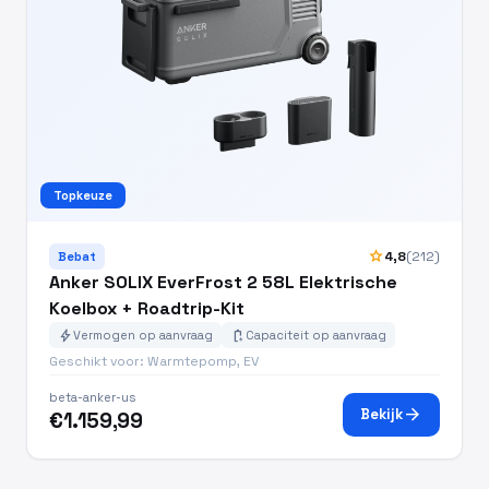
Topkeuze
star
4,8
(212)
Bebat
Anker SOLIX EverFrost 2 58L Elektrische
Koelbox + Roadtrip-Kit
bolt
battery_charging_full
Vermogen op aanvraag
Capaciteit op aanvraag
Geschikt voor: Warmtepomp, EV
beta-anker-us
arrow_forward
Bekijk
€1.159,99