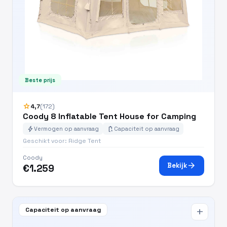
Beste prijs
star
4,7
(172)
Coody 8 Inflatable Tent House for Camping
bolt
battery_charging_full
Vermogen op aanvraag
Capaciteit op aanvraag
Geschikt voor: Ridge Tent
Coody
arrow_forward
Bekijk
€1.259
Capaciteit op aanvraag
add