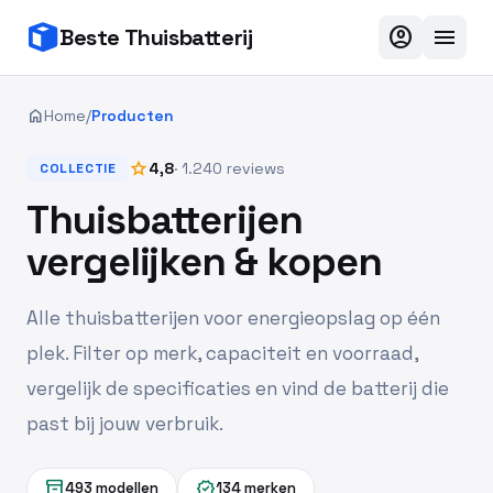
account_circle
menu
Beste Thuisbatterij
home
Home
/
Producten
star
4,8
· 1.240 reviews
COLLECTIE
Thuisbatterijen
vergelijken & kopen
Alle thuisbatterijen voor energieopslag op één
plek. Filter op merk, capaciteit en voorraad,
vergelijk de specificaties en vind de batterij die
past bij jouw verbruik.
inventory_2
verified
493 modellen
134 merken