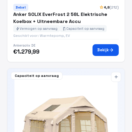
star
4,8
(212)
Bebat
Anker SOLIX EverFrost 2 58L Elektrische
Koelbox + Uitneembare Accu
bolt
battery_charging_full
Vermogen op aanvraag
Capaciteit op aanvraag
Geschikt voor: Warmtepomp, EV
Ankersolix DE
arrow_forward
Bekijk
€1.279,99
Capaciteit op aanvraag
add