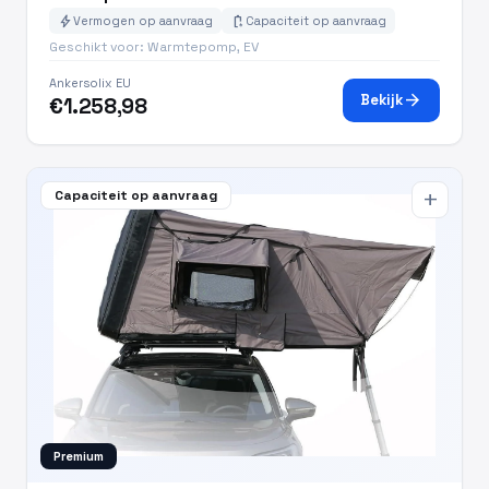
bolt
battery_charging_full
Vermogen op aanvraag
Capaciteit op aanvraag
Geschikt voor: Warmtepomp, EV
Ankersolix EU
arrow_forward
Bekijk
€1.258,98
Capaciteit op aanvraag
add
Premium