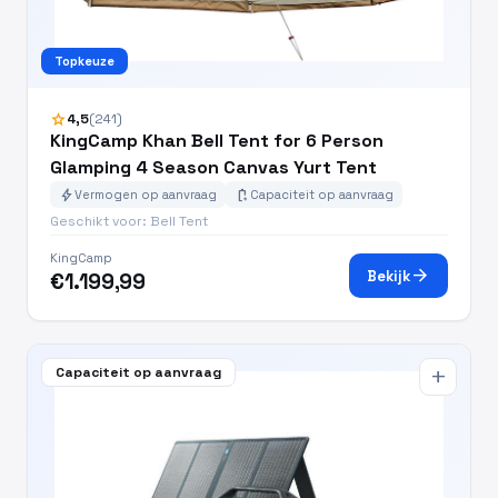
Topkeuze
star
4,5
(241)
KingCamp Khan Bell Tent for 6 Person
Glamping 4 Season Canvas Yurt Tent
bolt
battery_charging_full
Vermogen op aanvraag
Capaciteit op aanvraag
Geschikt voor: Bell Tent
KingCamp
arrow_forward
Bekijk
€1.199,99
Capaciteit op aanvraag
add