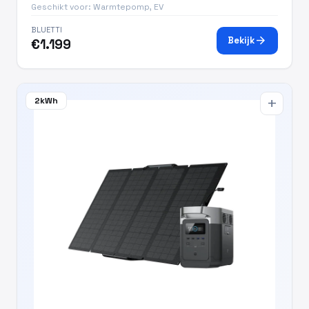
Geschikt voor: Warmtepomp, EV
BLUETTI
arrow_forward
Bekijk
€1.199
2kWh
add