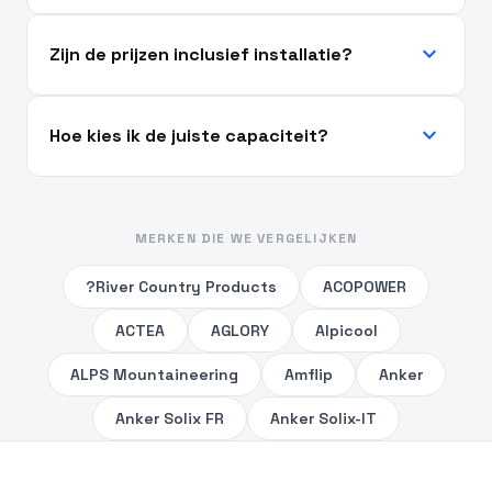
expand_more
Zijn de prijzen inclusief installatie?
expand_more
Hoe kies ik de juiste capaciteit?
MERKEN DIE WE VERGELIJKEN
?River Country Products
ACOPOWER
ACTEA
AGLORY
Alpicool
ALPS Mountaineering
Amflip
Anker
Anker Solix FR
Anker Solix-IT