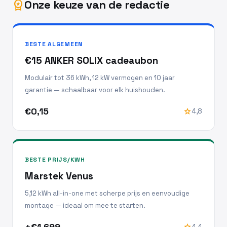
Onze keuze van de redactie
workspace_premium
BESTE ALGEMEEN
€15 ANKER SOLIX cadeaubon
Modulair tot 36 kWh, 12 kW vermogen en 10 jaar
garantie — schaalbaar voor elk huishouden.
€0,15
star
4,8
BESTE PRIJS/KWH
Marstek Venus
5,12 kWh all-in-one met scherpe prijs en eenvoudige
montage — ideaal om mee te starten.
±€1.699
star
4,4