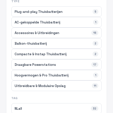
TYPE
Plug-and-play Thuisbatterijen
5
AC-gekoppelde Thuisbatterij
1
Accessoires & Uitbreidingen
15
Balkon-thuisbatterij
2
Compacte & Instap Thuisbatterij
2
Draagbare Powerstations
17
Hoogvermogen & Pro Thuisbatterij
1
Uitbreidbare & Modulaire Opslag
11
TAG
NLall
32