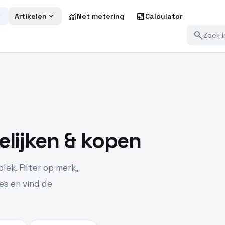
more
expand_more
monitoring
calculate
Artikelen
Net metering
Calculator
search
elijken & kopen
lek. Filter op merk,
es en vind de