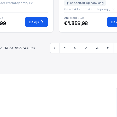
oor: Warmtepomp, EV
battery_charging_full
Capaciteit op aanvraag
Geschikt voor: Warmtepomp, EV
us
Ankersolix DE
arrow_forward
Bekijk
Bek
,99
€1.358,98
to
84
of
493
results
1
2
3
4
5