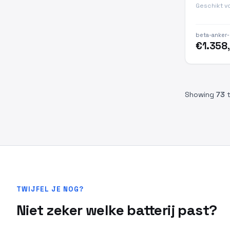
Geschikt v
beta-anker-
€1.358
Showing
73
TWIJFEL JE NOG?
Niet zeker welke batterij past?