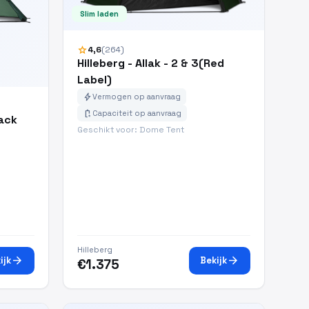
Slim laden
star
4,6
(264)
Hilleberg - Allak - 2 & 3(Red
Label)
bolt
Vermogen op aanvraag
battery_charging_full
Capaciteit op aanvraag
lack
Geschikt voor: Dome Tent
Hilleberg
arrow_forward
arrow_forward
ijk
Bekijk
€1.375