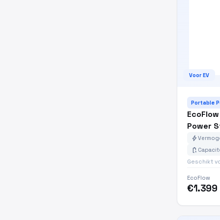
Voor EV
Portable 
EcoFlow
Power S
bolt
Vermoge
battery_charging_full
Capacit
Geschikt v
EcoFlow
€1.399