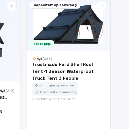
Capaciteit op aanvraag
add
add
Beste prijs
star
4,4
(333)
Trustmade Hard Shell Roof
Tent 4 Season Waterproof
Truck Tent 3 People
bolt
Vermogen op aanvraag
4,8
(212)
battery_charging_full
Capaciteit op aanvraag
40L
Geschikt voor: Roof Tent
W