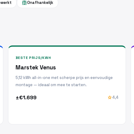
balance
gewerkt
Onafhankelijk
BESTE PRIJS/KWH
Marstek Venus
5,12 kWh all-in-one met scherpe prijs en eenvoudige
montage — ideaal om mee te starten.
±€1.699
star
4,4