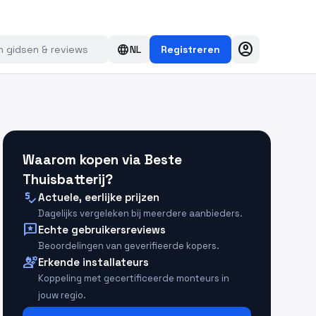
account_circle
language
NL
Registreren
Waarom kopen via Beste
Thuisbatterij?
price_check
Actuele, eerlijke prijzen
Dagelijks vergeleken bij meerdere aanbieders.
reviews
Echte gebruikersreviews
Beoordelingen van geverifieerde kopers.
engineering
Erkende installateurs
Koppeling met gecertificeerde monteurs in
jouw regio.