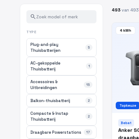
493
van 493
search
4 kWh
TYPE
Plug-and-play
5
Thuisbatterijen
AC-gekoppelde
1
Thuisbatterij
Accessoires &
15
Uitbreidingen
Balkon-thuisbatterij
2
Topkeuze
Compacte & Instap
2
Thuisbatterij
Bebat
Anker S
Draagbare Powerstations
17
draagba