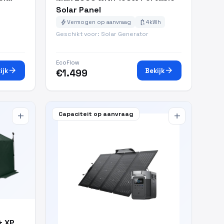
Solar Panel
bolt
battery_charging_full
Vermogen op aanvraag
4kWh
Geschikt voor: Solar Generator
EcoFlow
arrow_forward
arrow_forward
ijk
Bekijk
€1.499
Capaciteit op aanvraag
add
add
& XP