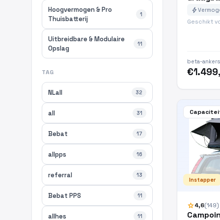
Hoogvermogen & Pro
bolt
Vermoge
1
Thuisbatterij
Geschikt v
Uitbreidbare & Modulaire
11
Opslag
beta-ankers
€1.499
TAG
NLall
32
Capacitei
all
31
Bebat
17
allpps
16
referral
13
Instapper
Bebat PPS
11
star
4,6
(149)
Campoin
allhes
11