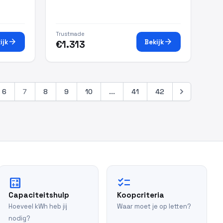
Trustmade
arrow_forward
arrow_forward
ijk
Bekijk
€1.313
6
7
8
9
10
...
41
42
calculate
checklist
Capaciteitshulp
Koopcriteria
Hoeveel kWh heb jij
Waar moet je op letten?
nodig?