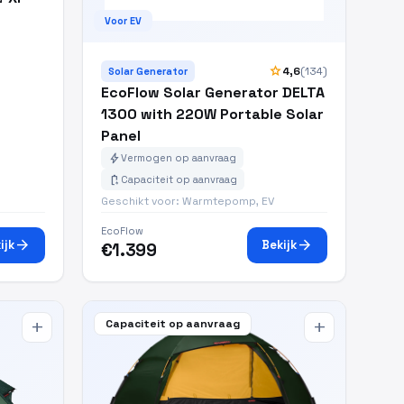
Voor EV
star
4,6
(134)
Solar Generator
EcoFlow Solar Generator DELTA
1300 with 220W Portable Solar
Panel
bolt
Vermogen op aanvraag
battery_charging_full
Capaciteit op aanvraag
Geschikt voor: Warmtepomp, EV
EcoFlow
arrow_forward
arrow_forward
ijk
Bekijk
€1.399
Capaciteit op aanvraag
add
add