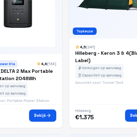
Topkeuze
star
4,5
(241)
Hilleberg - Keron 3 & 4(B
Label)
star
4,6
(134)
Power Sta
bolt
Vermogen op aanvraag
 DELTA 2 Max Portable
battery_charging_full
Capaciteit op aanvraag
tation 2048Wh
Geschikt voor: Tunnel Tent
n op aanvraag
eit op aanvraag
oor: Portable Power Station
Hilleberg
arrow_forward
Bekijk
Bek
€1.375