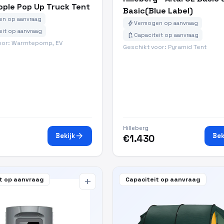
ople Pop Up Truck Tent
Basic(Blue Label)
n op aanvraag
bolt
Vermogen op aanvraag
eit op aanvraag
battery_charging_full
Capaciteit op aanvraag
oor: Warmtepomp, EV
Geschikt voor: Pyramid Tent
Hilleberg
arrow_forward
Bekijk
Bek
€1.430
t op aanvraag
Capaciteit op aanvraag
add