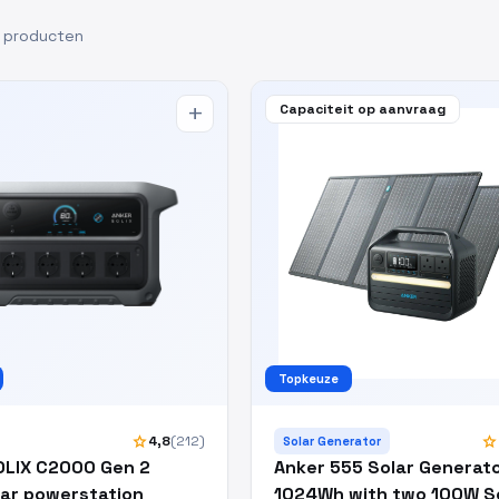
 producten
Capaciteit op aanvraag
add
Topkeuze
star
star
4,8
(212)
Solar Generator
Anker 555 Solar Generat
OLIX C2000 Gen 2
1024Wh with two 100W S
ar powerstation