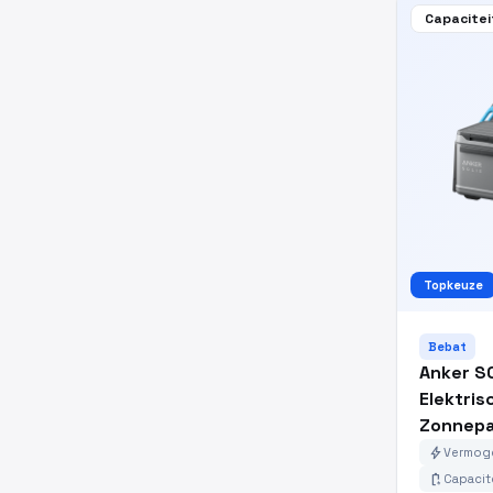
Capacitei
Topkeuze
Bebat
Anker SO
Elektri
Zonnepa
bolt
Vermoge
battery_charging_full
Capacit