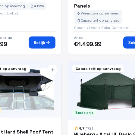
Panels
battery_charging_full
n op aanvraag
4 kWh
bolt
oor: Bebat
Vermogen op aanvraag
battery_charging_full
Capaciteit op aanvraag
Geschikt voor: Solar Generator
olix-us
Anker
arrow_forward
Bekijk
Bek
,99
€1.499,99
t op aanvraag
Capaciteit op aanvraag
add
Beste prijs
star
4,7
(172)
t Hard Shell Roof Tent
Hilleberg - Altai UL Basic 