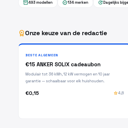
inventory_2
verified
update
493 modellen
134 merken
Dagelijks bij
Onze keuze van de redactie
workspace_premium
BESTE ALGEMEEN
€15 ANKER SOLIX cadeaubon
Modulair tot 36 kWh, 12 kW vermogen en 10 jaar
garantie — schaalbaar voor elk huishouden.
€0,15
star
4,8