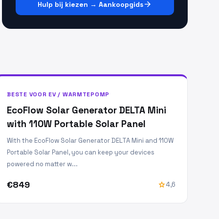
arrow_forward
Hulp bij kiezen → Aankoopgids
BESTE VOOR EV / WARMTEPOMP
EcoFlow Solar Generator DELTA Mini
with 110W Portable Solar Panel
With the EcoFlow Solar Generator DELTA Mini and 110W
Portable Solar Panel, you can keep your devices
powered no matter w...
€849
star
4,6