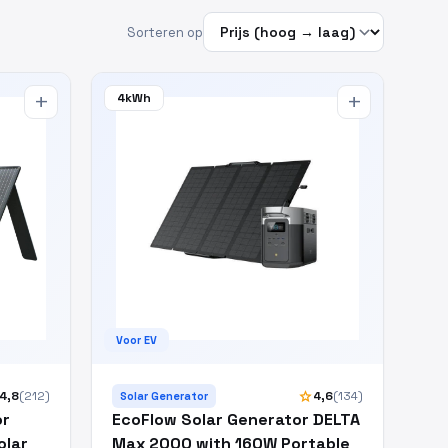
Sorteren op
4kWh
add
add
Voor EV
star
4,8
(212)
4,6
(134)
Solar Generator
or
EcoFlow Solar Generator DELTA
olar
Max 2000 with 160W Portable