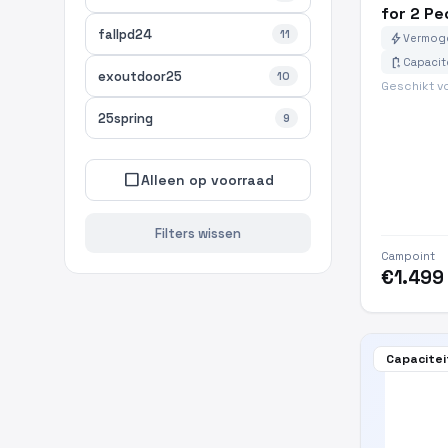
for 2 Pe
fallpd24
11
bolt
Vermoge
battery_charging_full
Capacit
exoutdoor25
10
Geschikt v
25spring
9
check_box_outline_blank
Alleen op voorraad
Filters wissen
Campoint
€1.499
Capacitei