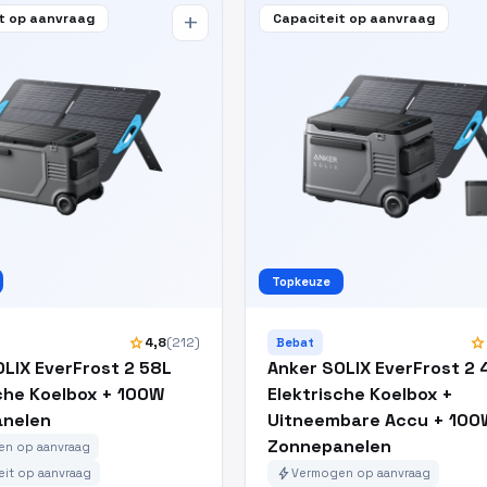
t op aanvraag
Capaciteit op aanvraag
add
Topkeuze
star
star
4,8
(212)
Bebat
LIX EverFrost 2 58L
Anker SOLIX EverFrost 2 
sche Koelbox + 100W
Elektrische Koelbox +
nelen
Uitneembare Accu + 100
Zonnepanelen
n op aanvraag
bolt
eit op aanvraag
Vermogen op aanvraag