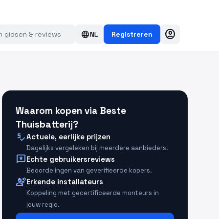
account_circle
language
NL
Registreren
Waarom kopen via Beste
Thuisbatterij?
price_check
Actuele, eerlijke prijzen
Dagelijks vergeleken bij meerdere aanbieders.
reviews
Echte gebruikersreviews
Beoordelingen van geverifieerde kopers.
engineering
Erkende installateurs
Koppeling met gecertificeerde monteurs in
jouw regio.