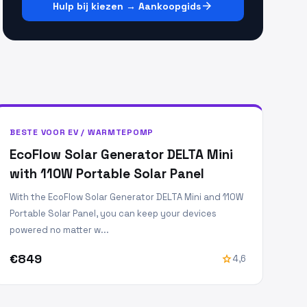
arrow_forward
Hulp bij kiezen → Aankoopgids
BESTE VOOR EV / WARMTEPOMP
EcoFlow Solar Generator DELTA Mini
with 110W Portable Solar Panel
With the EcoFlow Solar Generator DELTA Mini and 110W
Portable Solar Panel, you can keep your devices
powered no matter w...
€849
star
4,6