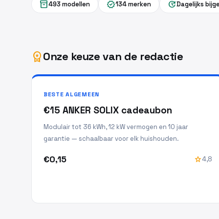
inventory_2
verified
update
493 modellen
134 merken
Dagelijks bij
Onze keuze van de redactie
workspace_premium
BESTE ALGEMEEN
€15 ANKER SOLIX cadeaubon
Modulair tot 36 kWh, 12 kW vermogen en 10 jaar
garantie — schaalbaar voor elk huishouden.
€0,15
star
4,8