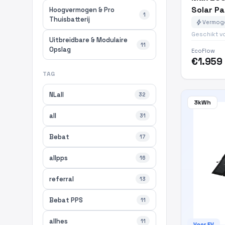
Solar Pa
Hoogvermogen & Pro
1
Thuisbatterij
bolt
Vermoge
Geschikt v
Uitbreidbare & Modulaire
11
Opslag
EcoFlow
€1.959
TAG
NLall
32
3kWh
all
31
Bebat
17
allpps
16
referral
13
Bebat PPS
11
allhes
11
Voor EV