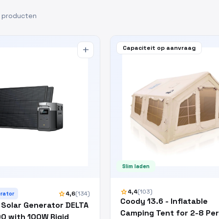
 producten
Capaciteit op aanvraag
add
Slim laden
star
4,4
(103)
star
4,6
(134)
rator
Coody 13.6 - Inflatable
 Solar Generator DELTA
Camping Tent for 2-8 Pe
0 with 100W Rigid