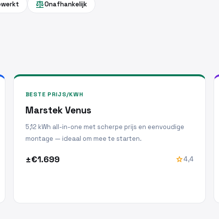
balance
gewerkt
Onafhankelijk
BESTE PRIJS/KWH
Marstek Venus
5,12 kWh all-in-one met scherpe prijs en eenvoudige
montage — ideaal om mee te starten.
±€1.699
star
4,4