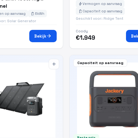
bolt
Vermogen op aanvraag
nel
battery_charging_full
Capaciteit op aanvraag
battery_charging_full
n op aanvraag
6kWh
Geschikt voor: Ridge Tent
oor: Solar Generator
Coody
arrow_forward
Bekijk
Bek
€1.949
Capaciteit op aanvraag
add
Beste prijs