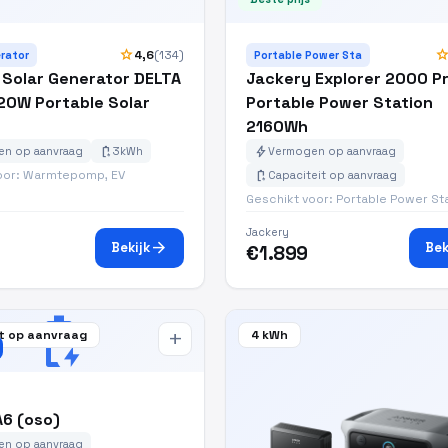
star
sta
4,6
(134)
rator
Portable Power Sta
 Solar Generator DELTA
Jackery Explorer 2000 P
20W Portable Solar
Portable Power Station
2160Wh
battery_charging_full
bolt
n op aanvraag
3kWh
Vermogen op aanvraag
oor: Warmtepomp, EV
battery_charging_full
Capaciteit op aanvraag
Geschikt voor: Portable Power St
Jackery
arrow_forward
Bekijk
Bek
€1.899
battery_charging_full
t op aanvraag
4 kWh
add
6 (oso)
n op aanvraag