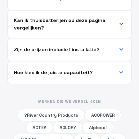
Kan ik thuisbatterijen op deze pagina
expand_more
vergelijken?
expand_more
Zijn de prijzen inclusief installatie?
expand_more
Hoe kies ik de juiste capaciteit?
MERKEN DIE WE VERGELIJKEN
?River Country Products
ACOPOWER
ACTEA
AGLORY
Alpicool