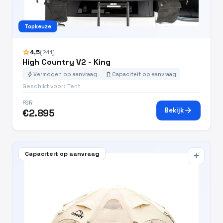
Topkeuze
star
4,5
(241)
High Country V2 - King
bolt
battery_charging_full
Vermogen op aanvraag
Capaciteit op aanvraag
Geschikt voor: Tent
FSR
arrow_forward
Bekijk
€2.895
Capaciteit op aanvraag
add