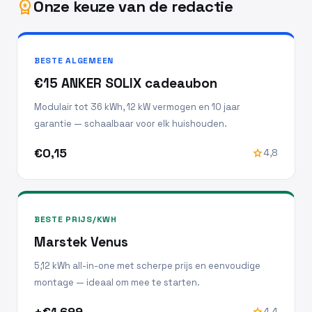
Onze keuze van de redactie
workspace_premium
BESTE ALGEMEEN
€15 ANKER SOLIX cadeaubon
Modulair tot 36 kWh, 12 kW vermogen en 10 jaar
garantie — schaalbaar voor elk huishouden.
€0,15
star
4,8
BESTE PRIJS/KWH
Marstek Venus
5,12 kWh all-in-one met scherpe prijs en eenvoudige
montage — ideaal om mee te starten.
±€1.699
star
4,4