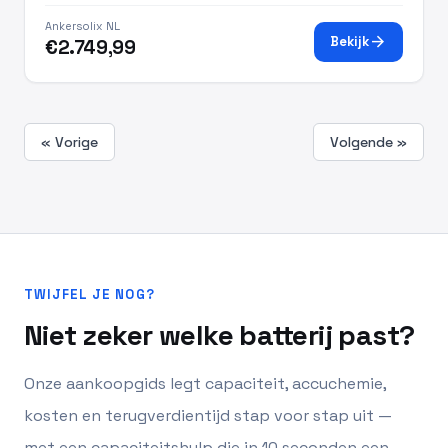
Ankersolix NL
arrow_forward
Bekijk
€2.749,99
« Vorige
Volgende »
TWIJFEL JE NOG?
Niet zeker welke batterij past?
Onze aankoopgids legt capaciteit, accuchemie,
kosten en terugverdientijd stap voor stap uit —
met een capaciteitshulp die in 10 seconden een