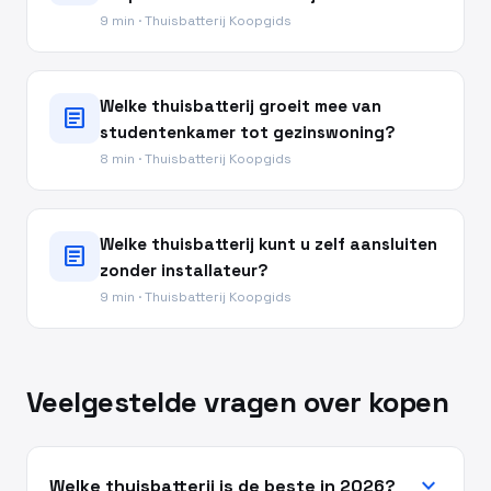
9 min · Thuisbatterij Koopgids
Welke thuisbatterij groeit mee van
article
studentenkamer tot gezinswoning?
8 min · Thuisbatterij Koopgids
Welke thuisbatterij kunt u zelf aansluiten
article
zonder installateur?
9 min · Thuisbatterij Koopgids
Veelgestelde vragen over kopen
expand_more
Welke thuisbatterij is de beste in 2026?