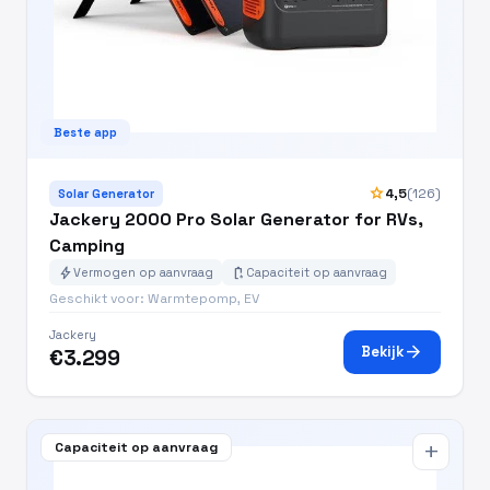
Beste app
star
4,5
(126)
Solar Generator
Jackery 2000 Pro Solar Generator for RVs,
Camping
bolt
battery_charging_full
Vermogen op aanvraag
Capaciteit op aanvraag
Geschikt voor: Warmtepomp, EV
Jackery
arrow_forward
Bekijk
€3.299
Capaciteit op aanvraag
add