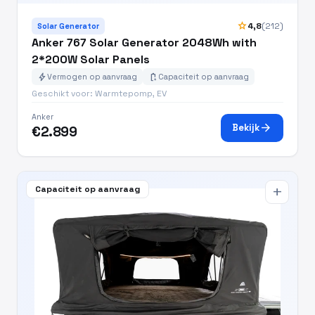
star
4,8
(212)
Solar Generator
Anker 767 Solar Generator 2048Wh with
2*200W Solar Panels
bolt
battery_charging_full
Vermogen op aanvraag
Capaciteit op aanvraag
Geschikt voor: Warmtepomp, EV
Anker
arrow_forward
Bekijk
€2.899
Capaciteit op aanvraag
add