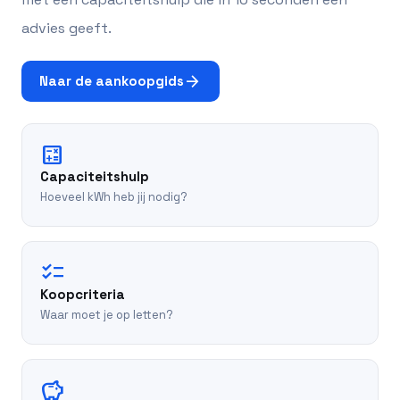
advies geeft.
arrow_forward
Naar de aankoopgids
calculate
Capaciteitshulp
Hoeveel kWh heb jij nodig?
checklist
Koopcriteria
Waar moet je op letten?
savings