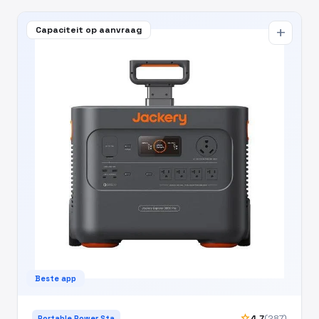
Capaciteit op aanvraag
add
Beste app
star
4,7
(287)
Portable Power Sta