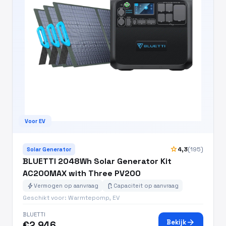
Voor EV
star
4,3
(195)
Solar Generator
BLUETTI 2048Wh Solar Generator Kit
AC200MAX with Three PV200
bolt
battery_charging_full
Vermogen op aanvraag
Capaciteit op aanvraag
Geschikt voor: Warmtepomp, EV
BLUETTI
arrow_forward
Bekijk
€2.946