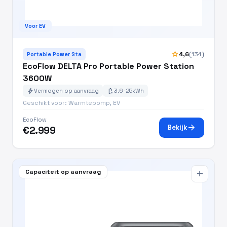
Voor EV
star
4,6
(134)
Portable Power Sta
EcoFlow DELTA Pro Portable Power Station
3600W
bolt
battery_charging_full
Vermogen op aanvraag
3.6-25kWh
Geschikt voor: Warmtepomp, EV
EcoFlow
arrow_forward
Bekijk
€2.999
Capaciteit op aanvraag
add