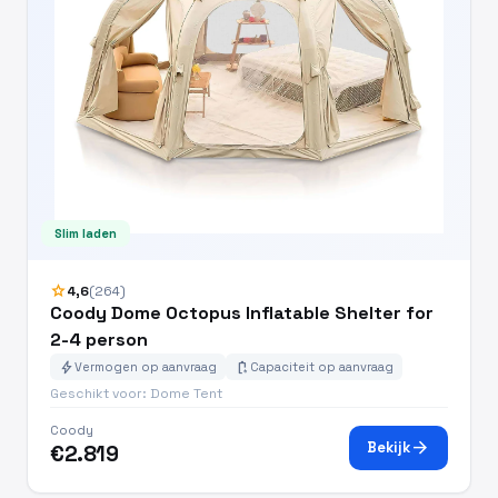
Slim laden
star
4,6
(264)
Coody Dome Octopus Inflatable Shelter for
2-4 person
bolt
battery_charging_full
Vermogen op aanvraag
Capaciteit op aanvraag
Geschikt voor: Dome Tent
Coody
arrow_forward
Bekijk
€2.819