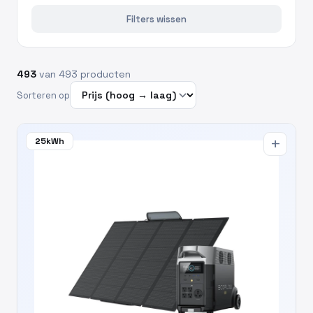
Filters wissen
493
van 493 producten
Sorteren op
25kWh
add