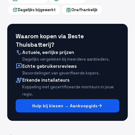
update
balance
Dagelijks bijgewerkt
Onafhankelijk
Waarom kopen via Beste
Thuisbatterij?
price_check
Actuele, eerlijke prijzen
Dagelijks vergeleken bij meerdere aanbieders.
reviews
Echte gebruikersreviews
Beoordelingen van geverifieerde kopers.
engineering
Erkende installateurs
Koppeling met gecertificeerde monteurs in jouw
regio.
arrow_forward
Hulp bij kiezen → Aankoopgids