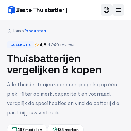
account_circle
menu
Beste Thuisbatterij
home
Home
/
Producten
star
4,8
· 1.240 reviews
COLLECTIE
Thuisbatterijen
vergelijken & kopen
Alle thuisbatterijen voor energieopslag op één
plek. Filter op merk, capaciteit en voorraad,
vergelijk de specificaties en vind de batterij die
past bij jouw verbruik.
inventory_2
verified
493 modellen
134 merken