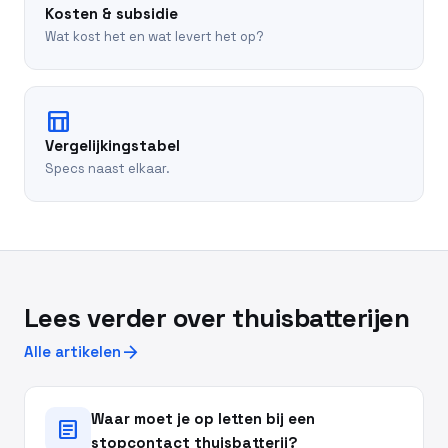
Kosten & subsidie
Wat kost het en wat levert het op?
table_chart
Vergelijkingstabel
Specs naast elkaar.
Lees verder over thuisbatterijen
arrow_forward
Alle artikelen
Waar moet je op letten bij een
article
stopcontact thuisbatterij?