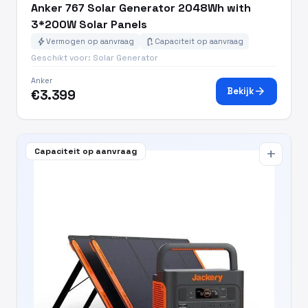
Anker 767 Solar Generator 2048Wh with
3*200W Solar Panels
bolt
battery_charging_full
Vermogen op aanvraag
Capaciteit op aanvraag
Geschikt voor: Solar Generator
Anker
arrow_forward
Bekijk
€3.399
Capaciteit op aanvraag
add