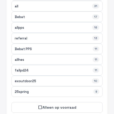
all
31
Bebat
17
allpps
16
referral
13
Bebat PPS
11
allhes
11
fallpd24
11
exoutdoor25
10
25spring
9
check_box_outline_blank
Alleen op voorraad