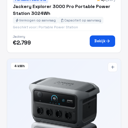
Jackery Explorer 3000 Pro Portable Power
Station 3024Wh
bolt
battery_charging_full
Vermogen op aanvraag
Capaciteit op aanvraag
Geschikt voor: Portable Power Station
Jackery
arrow_forward
Bekijk
€2.799
4 kWh
add