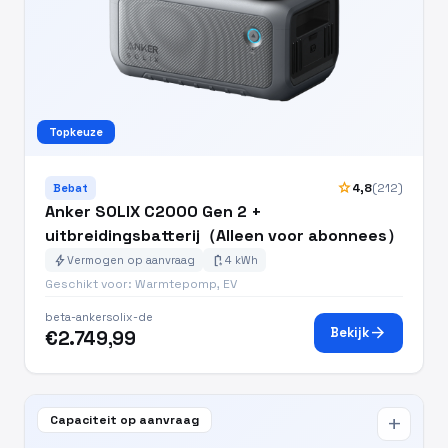
Topkeuze
star
4,8
(212)
Bebat
Anker SOLIX C2000 Gen 2 +
uitbreidingsbatterij（Alleen voor abonnees）
bolt
battery_charging_full
Vermogen op aanvraag
4 kWh
Geschikt voor: Warmtepomp, EV
beta-ankersolix-de
arrow_forward
Bekijk
€2.749,99
Capaciteit op aanvraag
add