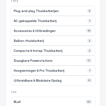
TYPE
Plug-and-play Thuisbatterijen
5
AC-gekoppelde Thuisbatterij
1
Accessoires & Uitbreidingen
15
Balkon-thuisbatterij
2
Compacte & Instap Thuisbatterij
2
Draagbare Powerstations
17
Hoogvermogen & Pro Thuisbatterij
1
Uitbreidbare & Modulaire Opslag
11
TAG
NLall
32