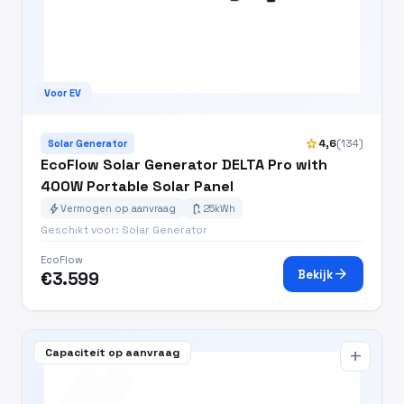
Voor EV
star
4,6
(134)
Solar Generator
EcoFlow Solar Generator DELTA Pro with
400W Portable Solar Panel
bolt
battery_charging_full
Vermogen op aanvraag
25kWh
Geschikt voor: Solar Generator
EcoFlow
arrow_forward
Bekijk
€3.599
Capaciteit op aanvraag
add