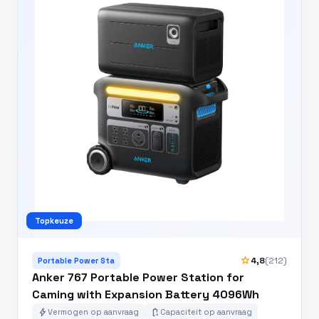
Topkeuze
star
4,8
(212)
Portable Power Sta
Anker 767 Portable Power Station for
Caming with Expansion Battery 4096Wh
bolt
battery_charging_full
Vermogen op aanvraag
Capaciteit op aanvraag