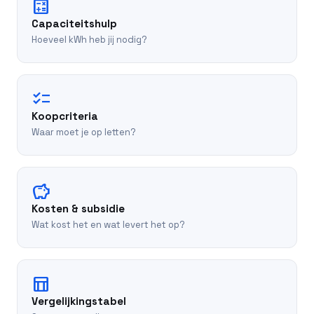
calculate
Capaciteitshulp
Hoeveel kWh heb jij nodig?
checklist
Koopcriteria
Waar moet je op letten?
savings
Kosten & subsidie
Wat kost het en wat levert het op?
table_chart
Vergelijkingstabel