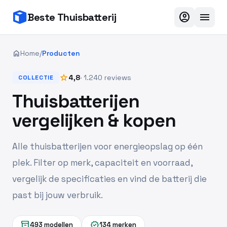
account_circle
menu
Beste Thuisbatterij
home
Home
/
Producten
star
4,8
· 1.240 reviews
COLLECTIE
Thuisbatterijen
vergelijken & kopen
Alle thuisbatterijen voor energieopslag op één
plek. Filter op merk, capaciteit en voorraad,
vergelijk de specificaties en vind de batterij die
past bij jouw verbruik.
inventory_2
verified
493 modellen
134 merken