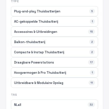
TYPE
Plug-and-play Thuisbatterijen
5
AC-gekoppelde Thuisbatterij
1
Accessoires & Uitbreidingen
15
Balkon-thuisbatterij
2
Compacte & Instap Thuisbatterij
2
Draagbare Powerstations
17
Hoogvermogen & Pro Thuisbatterij
1
Uitbreidbare & Modulaire Opslag
11
TAG
NLall
32