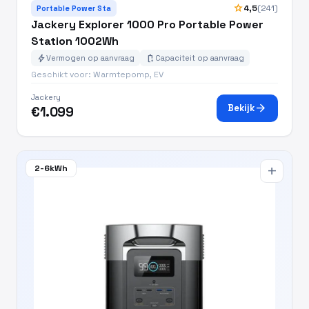
star
4,5
(241)
Portable Power Sta
Jackery Explorer 1000 Pro Portable Power
Station 1002Wh
bolt
battery_charging_full
Vermogen op aanvraag
Capaciteit op aanvraag
Geschikt voor: Warmtepomp, EV
Jackery
arrow_forward
Bekijk
€1.099
2-6kWh
add