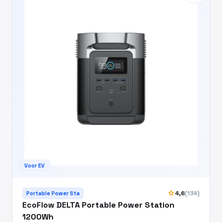
Voor EV
star
4,6
(134)
Portable Power Sta
EcoFlow DELTA Portable Power Station
1200Wh