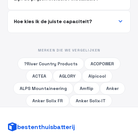
expand_more
Hoe kies ik de juiste capaciteit?
MERKEN DIE WE VERGELIJKEN
?River Country Products
ACOPOWER
ACTEA
AGLORY
Alpicool
ALPS Mountaineering
Amflip
Anker
Anker Solix FR
Anker Solix-IT
bestenthuisbatterij