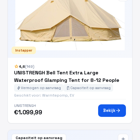
Instapper
star
4,6
(149)
UNISTRENGH Bell Tent Extra Large
Waterproof Glamping Tent for 8-12 People
bolt
battery_charging_full
Vermogen op aanvraag
Capaciteit op aanvraag
Geschikt voor: Warmtepomp, EV
UNISTRENGH
arrow_forward
Bekijk
€1.099,99
Capaciteit op aanvraag
add