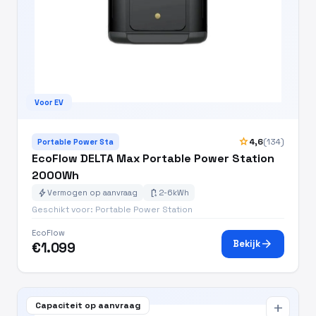
Voor EV
star
4,6
(134)
Portable Power Sta
EcoFlow DELTA Max Portable Power Station
2000Wh
bolt
battery_charging_full
Vermogen op aanvraag
2-6kWh
Geschikt voor: Portable Power Station
EcoFlow
arrow_forward
Bekijk
€1.099
Capaciteit op aanvraag
add