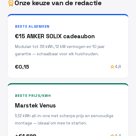
Onze keuze van de redactie
workspace_premium
BESTE ALGEMEEN
€15 ANKER SOLIX cadeaubon
Modulair tot 36 kWh, 12 kW vermogen en 10 jaar
garantie — schaalbaar voor elk huishouden.
€0,15
star
4,8
BESTE PRIJS/KWH
Marstek Venus
5,12 kWh all-in-one met scherpe prijs en eenvoudige
montage — ideaal om mee te starten.
±€1.699
star
4,4