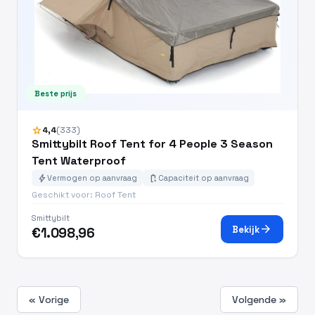
Beste prijs
star
4,4
(333)
Smittybilt Roof Tent for 4 People 3 Season
Tent Waterproof
bolt
battery_charging_full
Vermogen op aanvraag
Capaciteit op aanvraag
Geschikt voor: Roof Tent
Smittybilt
arrow_forward
Bekijk
€1.098,96
« Vorige
Volgende »