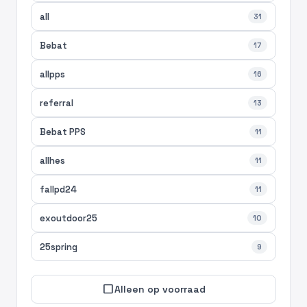
all
31
Bebat
17
allpps
16
referral
13
Bebat PPS
11
allhes
11
fallpd24
11
exoutdoor25
10
25spring
9
check_box_outline_blank
Alleen op voorraad