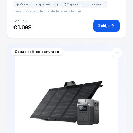
bolt
battery_charging_full
Vermogen op aanvraag
Capaciteit op aanvraag
Geschikt voor: Portable Power Station
EcoFlow
arrow_forward
Bekijk
€1.099
Capaciteit op aanvraag
add