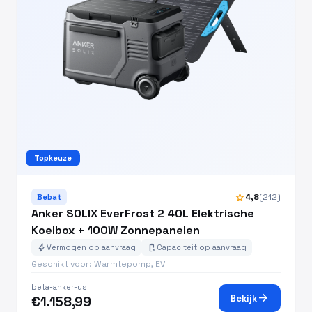
Topkeuze
star
4,8
(212)
Bebat
Anker SOLIX EverFrost 2 40L Elektrische
Koelbox + 100W Zonnepanelen
bolt
battery_charging_full
Vermogen op aanvraag
Capaciteit op aanvraag
Geschikt voor: Warmtepomp, EV
beta-anker-us
arrow_forward
Bekijk
€1.158,99