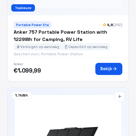
Topkeuze
star
4,8
(212)
Portable Power Sta
Anker 757 Portable Power Station with
1229Wh for Camping, RV Life
bolt
battery_charging_full
Vermogen op aanvraag
Capaciteit op aanvraag
Geschikt voor: Portable Power Station
Anker
arrow_forward
Bekijk
€1.099,99
1.7kWh
add