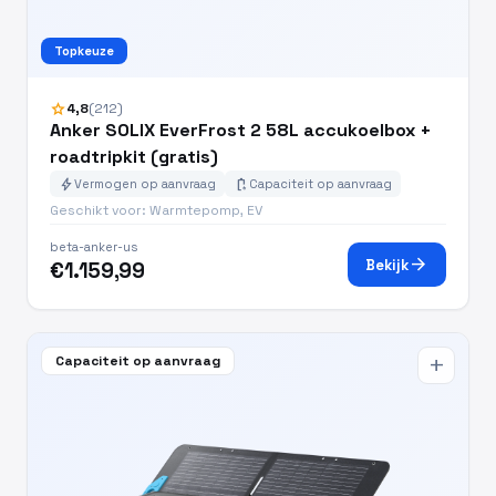
Topkeuze
star
4,8
(212)
Anker SOLIX EverFrost 2 58L accukoelbox +
roadtripkit (gratis)
bolt
battery_charging_full
Vermogen op aanvraag
Capaciteit op aanvraag
Geschikt voor: Warmtepomp, EV
beta-anker-us
arrow_forward
Bekijk
€1.159,99
Capaciteit op aanvraag
add