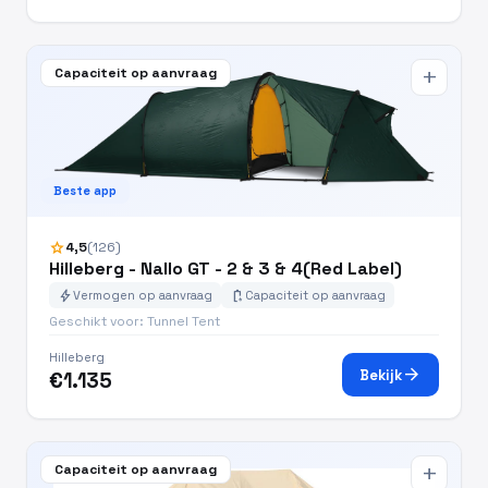
Capaciteit op aanvraag
add
Beste app
star
4,5
(126)
Hilleberg - Nallo GT - 2 & 3 & 4(Red Label)
bolt
battery_charging_full
Vermogen op aanvraag
Capaciteit op aanvraag
Geschikt voor: Tunnel Tent
Hilleberg
arrow_forward
Bekijk
€1.135
Capaciteit op aanvraag
add