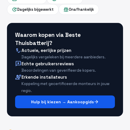
update
balance
Dagelijks bijgewerkt
Onafhankelijk
Waarom kopen via Beste
Thuisbatterij?
price_check
Actuele, eerlijke prijzen
Dagelijks vergeleken bij meerdere aanbieders.
reviews
Echte gebruikersreviews
Beoordelingen van geverifieerde kopers.
engineering
Erkende installateurs
Koppeling met gecertificeerde monteurs in jouw
regio.
arrow_forward
Hulp bij kiezen → Aankoopgids