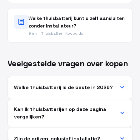
Welke thuisbatterij kunt u zelf aansluiten
article
zonder installateur?
9 min · Thuisbatterij Koopgids
Veelgestelde vragen over kopen
expand_more
Welke thuisbatterij is de beste in 2026?
Kan ik thuisbatterijen op deze pagina
expand_more
vergelijken?
expand_more
Zijn de prijzen inclusief installatie?