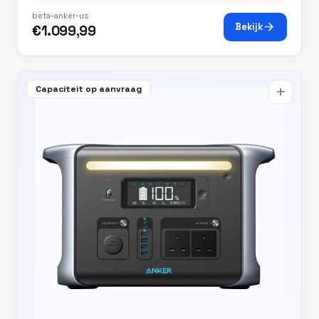
beta-anker-us
arrow_forward
Bekijk
€1.099,99
Capaciteit op aanvraag
add