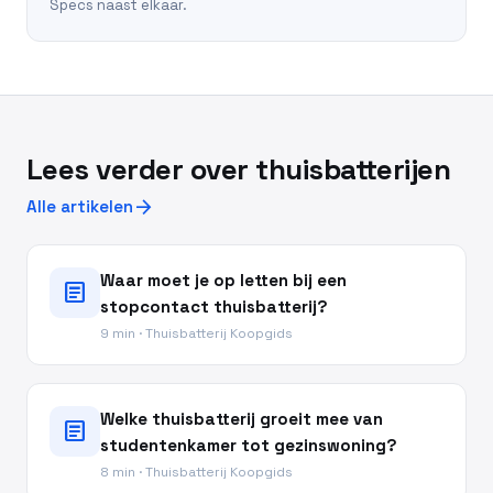
Specs naast elkaar.
Lees verder over thuisbatterijen
arrow_forward
Alle artikelen
Waar moet je op letten bij een
article
stopcontact thuisbatterij?
9 min · Thuisbatterij Koopgids
Welke thuisbatterij groeit mee van
article
studentenkamer tot gezinswoning?
8 min · Thuisbatterij Koopgids