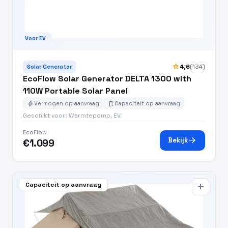
Voor EV
star
4,6
(134)
Solar Generator
EcoFlow Solar Generator DELTA 1300 with
110W Portable Solar Panel
bolt
battery_charging_full
Vermogen op aanvraag
Capaciteit op aanvraag
Geschikt voor: Warmtepomp, EV
EcoFlow
arrow_forward
Bekijk
€1.099
Capaciteit op aanvraag
add