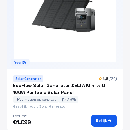
Voor EV
star
4,6
(134)
Solar Generator
EcoFlow Solar Generator DELTA Mini with
160W Portable Solar Panel
bolt
battery_charging_full
Vermogen op aanvraag
1.7kWh
Geschikt voor: Solar Generator
EcoFlow
arrow_forward
Bekijk
€1.099