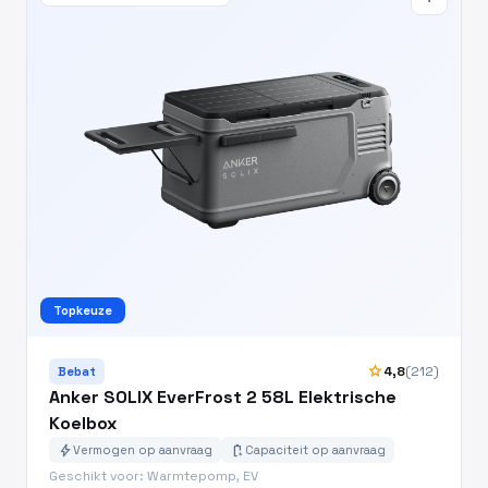
Topkeuze
star
4,8
(212)
Bebat
Anker SOLIX EverFrost 2 58L Elektrische
Koelbox
bolt
battery_charging_full
Vermogen op aanvraag
Capaciteit op aanvraag
Geschikt voor: Warmtepomp, EV