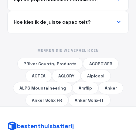
expand_more
Hoe kies ik de juiste capaciteit?
MERKEN DIE WE VERGELIJKEN
?River Country Products
ACOPOWER
ACTEA
AGLORY
Alpicool
ALPS Mountaineering
Amflip
Anker
Anker Solix FR
Anker Solix-IT
bestenthuisbatterij