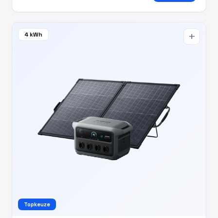
4 kWh
add
Topkeuze