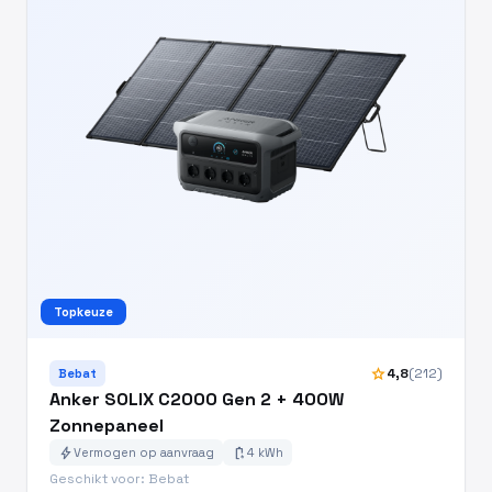
Topkeuze
star
4,8
(212)
Bebat
Anker SOLIX C2000 Gen 2 + 400W
Zonnepaneel
bolt
battery_charging_full
Vermogen op aanvraag
4 kWh
Geschikt voor: Bebat