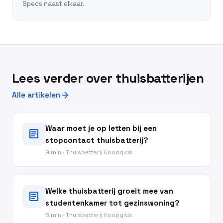
Specs naast elkaar.
Lees verder over thuisbatterijen
arrow_forward
Alle artikelen
Waar moet je op letten bij een
article
stopcontact thuisbatterij?
9 min · Thuisbatterij Koopgids
Welke thuisbatterij groeit mee van
article
studentenkamer tot gezinswoning?
8 min · Thuisbatterij Koopgids