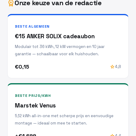
Onze keuze van de redactie
workspace_premium
BESTE ALGEMEEN
€15 ANKER SOLIX cadeaubon
Modulair tot 36 kWh, 12 kW vermogen en 10 jaar
garantie — schaalbaar voor elk huishouden.
€0,15
star
4,8
BESTE PRIJS/KWH
Marstek Venus
5,12 kWh all-in-one met scherpe prijs en eenvoudige
montage — ideaal om mee te starten.
±€1.699
star
4,4