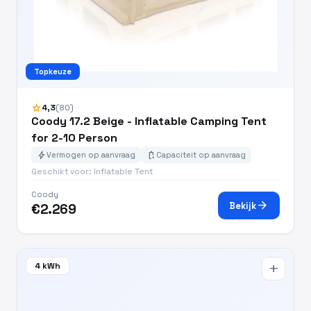
Topkeuze
star
4,3
(80)
Coody 17.2 Beige - Inflatable Camping Tent
for 2-10 Person
bolt
battery_charging_full
Vermogen op aanvraag
Capaciteit op aanvraag
Geschikt voor: Inflatable Tent
Coody
arrow_forward
Bekijk
€2.269
4 kWh
add