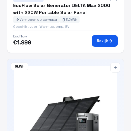
EcoFlow Solar Generator DELTA Max 2000
with 220W Portable Solar Panel
bolt
battery_charging_full
Vermogen op aanvraag
3.5kWh
Geschikt voor: Warmtepomp, EV
EcoFlow
arrow_forward
Bekijk
€1.999
6kWh
add