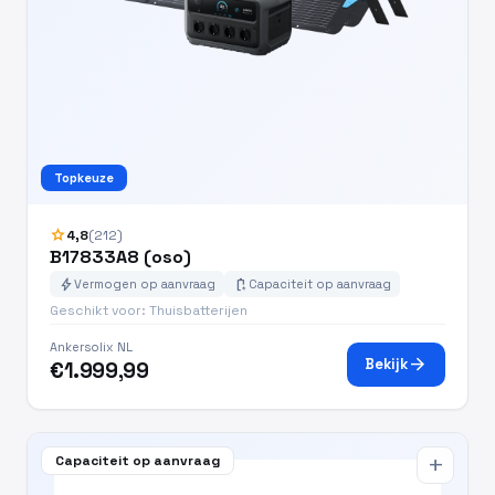
Topkeuze
star
4,8
(212)
B17833A8 (oso)
bolt
battery_charging_full
Vermogen op aanvraag
Capaciteit op aanvraag
Geschikt voor: Thuisbatterijen
Ankersolix NL
arrow_forward
Bekijk
€1.999,99
Capaciteit op aanvraag
add