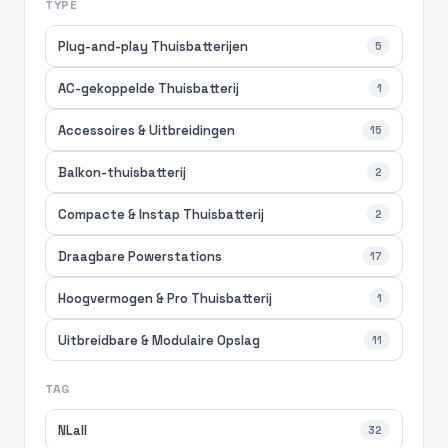
TYPE
Plug-and-play Thuisbatterijen
5
AC-gekoppelde Thuisbatterij
1
Accessoires & Uitbreidingen
15
Balkon-thuisbatterij
2
Compacte & Instap Thuisbatterij
2
Draagbare Powerstations
17
Hoogvermogen & Pro Thuisbatterij
1
Uitbreidbare & Modulaire Opslag
11
TAG
NLall
32