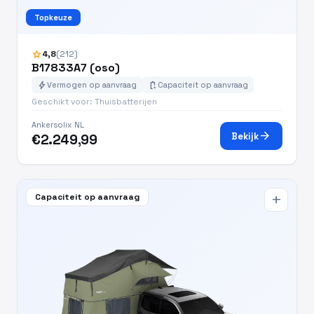
Topkeuze
star
4,8
(212)
B17833A7 (oso)
bolt
battery_charging_full
Vermogen op aanvraag
Capaciteit op aanvraag
Geschikt voor: Thuisbatterijen
Ankersolix NL
arrow_forward
Bekijk
€2.249,99
Capaciteit op aanvraag
add