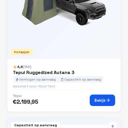
Instapper
star
4,6
(149)
Tepui Ruggedized Autana 3
bolt
battery_charging_full
Vermogen op aanvraag
Capaciteit op aanvraag
Geschikt voor: Roof Tent
Tepui
arrow_forward
Bekijk
€2.199,95
Capaciteit op aanvraag
add