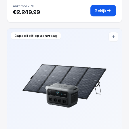
Ankersolix NL
arrow_forward
Bekijk
€2.249,99
Capaciteit op aanvraag
add