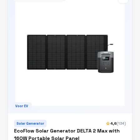
Voor EV
star
4,6
(134)
Solar Generator
EcoFlow Solar Generator DELTA 2 Max with
160W Portable Solar Panel