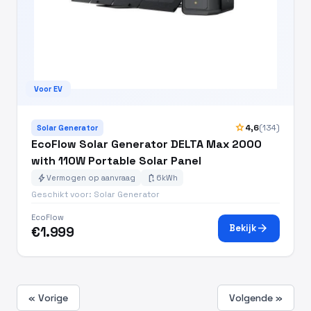
Voor EV
star
4,6
(134)
Solar Generator
EcoFlow Solar Generator DELTA Max 2000
with 110W Portable Solar Panel
bolt
battery_charging_full
Vermogen op aanvraag
6kWh
Geschikt voor: Solar Generator
EcoFlow
arrow_forward
Bekijk
€1.999
« Vorige
Volgende »