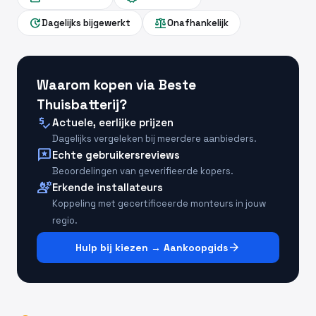
update
balance
Dagelijks bijgewerkt
Onafhankelijk
Waarom kopen via Beste
Thuisbatterij?
price_check
Actuele, eerlijke prijzen
Dagelijks vergeleken bij meerdere aanbieders.
reviews
Echte gebruikersreviews
Beoordelingen van geverifieerde kopers.
engineering
Erkende installateurs
Koppeling met gecertificeerde monteurs in jouw
regio.
arrow_forward
Hulp bij kiezen → Aankoopgids