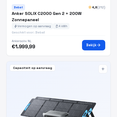
star
4,8
(212)
Bebat
Anker SOLIX C2000 Gen 2 + 200W
Zonnepaneel
bolt
battery_charging_full
Vermogen op aanvraag
4 kWh
Geschikt voor: Bebat
Ankersolix NL
arrow_forward
Bekijk
€1.999,99
Capaciteit op aanvraag
add