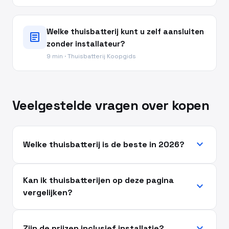
Welke thuisbatterij kunt u zelf aansluiten
article
zonder installateur?
9 min · Thuisbatterij Koopgids
Veelgestelde vragen over kopen
expand_more
Welke thuisbatterij is de beste in 2026?
Kan ik thuisbatterijen op deze pagina
expand_more
vergelijken?
expand_more
Zijn de prijzen inclusief installatie?