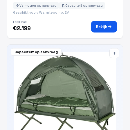
bolt
battery_charging_full
Vermogen op aanvraag
Capaciteit op aanvraag
Geschikt voor: Warmtepomp, EV
EcoFlow
arrow_forward
Bekijk
€2.199
Capaciteit op aanvraag
add