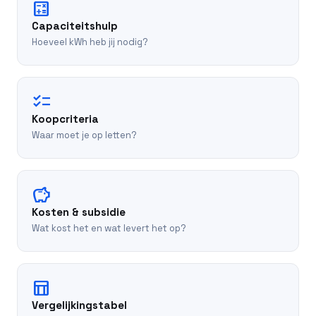
calculate
Capaciteitshulp
Hoeveel kWh heb jij nodig?
checklist
Koopcriteria
Waar moet je op letten?
savings
Kosten & subsidie
Wat kost het en wat levert het op?
table_chart
Vergelijkingstabel