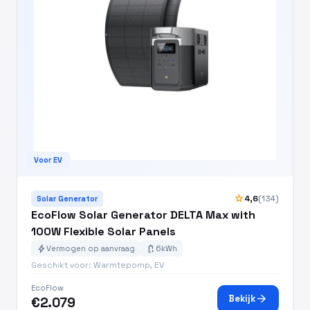
Voor EV
star
4,6
(134)
Solar Generator
EcoFlow Solar Generator DELTA Max with
100W Flexible Solar Panels
bolt
battery_charging_full
Vermogen op aanvraag
6kWh
Geschikt voor: Warmtepomp, EV
EcoFlow
arrow_forward
Bekijk
€2.079