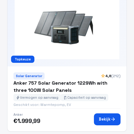
Topkeuze
star
4,8
(212)
Solar Generator
Anker 757 Solar Generator 1229Wh with
three 100W Solar Panels
bolt
battery_charging_full
Vermogen op aanvraag
Capaciteit op aanvraag
Geschikt voor: Warmtepomp, EV
Anker
arrow_forward
Bekijk
€1.999,99