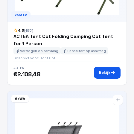
Voor EV
star
4,3
(195)
ACTEA Tent Cot Folding Camping Cot Tent
for 1 Person
bolt
battery_charging_full
Vermogen op aanvraag
Capaciteit op aanvraag
Geschikt voor: Tent Cot
ACTEA
arrow_forward
Bekijk
€2.108,48
6kWh
add