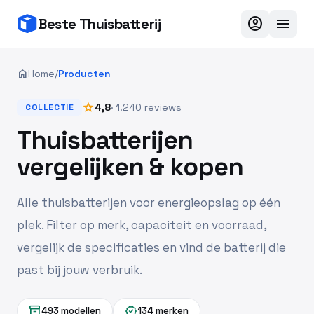
account_circle
menu
Beste Thuisbatterij
home
Home
/
Producten
star
4,8
· 1.240 reviews
COLLECTIE
Thuisbatterijen
vergelijken & kopen
Alle thuisbatterijen voor energieopslag op één
plek. Filter op merk, capaciteit en voorraad,
vergelijk de specificaties en vind de batterij die
past bij jouw verbruik.
inventory_2
verified
493 modellen
134 merken