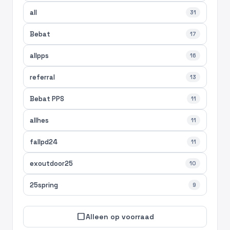
all
31
Bebat
17
allpps
16
referral
13
Bebat PPS
11
allhes
11
fallpd24
11
exoutdoor25
10
25spring
9
check_box_outline_blank
Alleen op voorraad