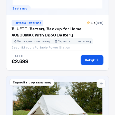
Beste app
star
4,5
(126)
Portable Power Sta
BLUETTI Battery Backup for Home
AC200MAX with B230 Battery
bolt
battery_charging_full
Vermogen op aanvraag
Capaciteit op aanvraag
Geschikt voor: Portable Power Station
BLUETTI
arrow_forward
Bekijk
€2.698
Capaciteit op aanvraag
add