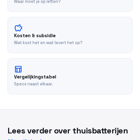
Waar moet je op letten?
savings
Kosten & subsidie
Wat kost het en wat levert het op?
table_chart
Vergelijkingstabel
Specs naast elkaar.
Lees verder over thuisbatterijen