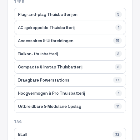
TYPE
Plug-and-play Thuisbatterijen
5
AC-gekoppelde Thuisbatterij
1
Accessoires & Uitbreidingen
15
Balkon-thuisbatterij
2
Compacte & Instap Thuisbatterij
2
Draagbare Powerstations
17
Hoogvermogen & Pro Thuisbatterij
1
Uitbreidbare & Modulaire Opslag
11
TAG
NLall
32