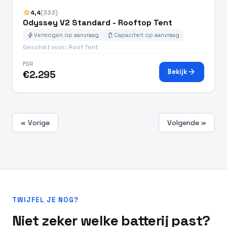
star
4,4
(333)
Odyssey V2 Standard - Rooftop Tent
bolt
battery_charging_full
Vermogen op aanvraag
Capaciteit op aanvraag
Geschikt voor: Roof Tent
FSR
arrow_forward
Bekijk
€2.295
« Vorige
Volgende »
TWIJFEL JE NOG?
Niet zeker welke batterij past?