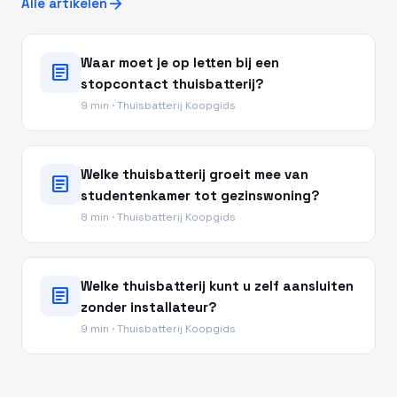
arrow_forward
Alle artikelen
Waar moet je op letten bij een
article
stopcontact thuisbatterij?
9 min · Thuisbatterij Koopgids
Welke thuisbatterij groeit mee van
article
studentenkamer tot gezinswoning?
8 min · Thuisbatterij Koopgids
Welke thuisbatterij kunt u zelf aansluiten
article
zonder installateur?
9 min · Thuisbatterij Koopgids