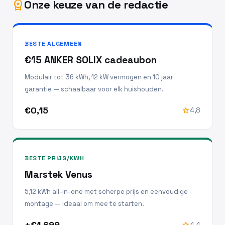
Onze keuze van de redactie
workspace_premium
BESTE ALGEMEEN
€15 ANKER SOLIX cadeaubon
Modulair tot 36 kWh, 12 kW vermogen en 10 jaar
garantie — schaalbaar voor elk huishouden.
€0,15
star
4,8
BESTE PRIJS/KWH
Marstek Venus
5,12 kWh all-in-one met scherpe prijs en eenvoudige
montage — ideaal om mee te starten.
±€1.699
star
4,4