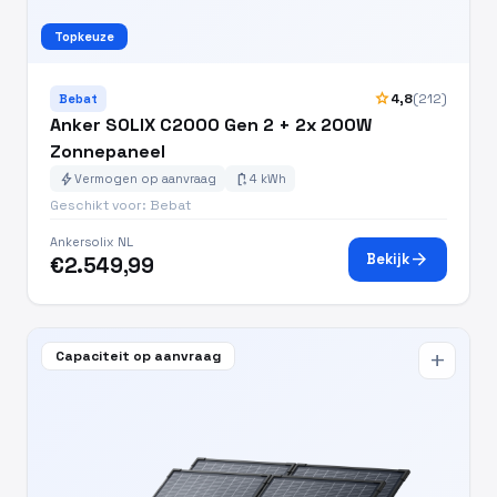
Topkeuze
star
4,8
(212)
Bebat
Anker SOLIX C2000 Gen 2 + 2x 200W
Zonnepaneel
bolt
battery_charging_full
Vermogen op aanvraag
4 kWh
Geschikt voor: Bebat
Ankersolix NL
arrow_forward
Bekijk
€2.549,99
Capaciteit op aanvraag
add