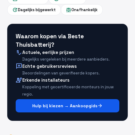
update
balance
Dagelijks bijgewerkt
Onafhankelijk
Waarom kopen via Beste
Thuisbatterij?
price_check
Actuele, eerlijke prijzen
Dagelijks vergeleken bij meerdere aanbieders.
reviews
Echte gebruikersreviews
Beoordelingen van geverifieerde kopers.
engineering
Erkende installateurs
Koppeling met gecertificeerde monteurs in jouw
regio.
arrow_forward
Hulp bij kiezen → Aankoopgids