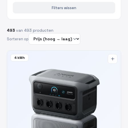
Filters wissen
493
van 493 producten
Sorteren op
4 kWh
add