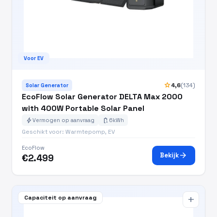
Voor EV
star
4,6
(134)
Solar Generator
EcoFlow Solar Generator DELTA Max 2000
with 400W Portable Solar Panel
bolt
battery_charging_full
Vermogen op aanvraag
6kWh
Geschikt voor: Warmtepomp, EV
EcoFlow
arrow_forward
Bekijk
€2.499
Capaciteit op aanvraag
add