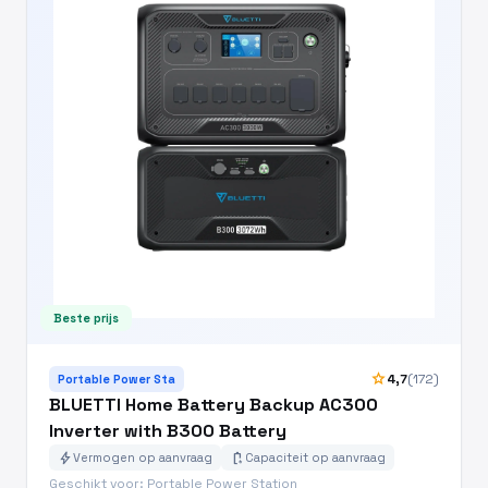
Beste prijs
star
4,7
(172)
Portable Power Sta
BLUETTI Home Battery Backup AC300
Inverter with B300 Battery
bolt
battery_charging_full
Vermogen op aanvraag
Capaciteit op aanvraag
Geschikt voor: Portable Power Station