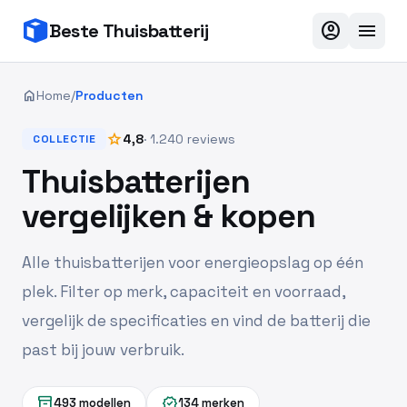
account_circle
menu
Beste Thuisbatterij
home
Home
/
Producten
star
4,8
· 1.240 reviews
COLLECTIE
Thuisbatterijen
vergelijken & kopen
Alle thuisbatterijen voor energieopslag op één
plek. Filter op merk, capaciteit en voorraad,
vergelijk de specificaties en vind de batterij die
past bij jouw verbruik.
inventory_2
verified
493 modellen
134 merken