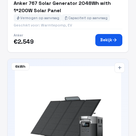
Anker 767 Solar Generator 2048Wh with
1*200W Solar Panel
bolt
battery_charging_full
Vermogen op aanvraag
Capaciteit op aanvraag
Geschikt voor: Warmtepomp, EV
Anker
arrow_forward
Bekijk
€2.549
6kWh
add