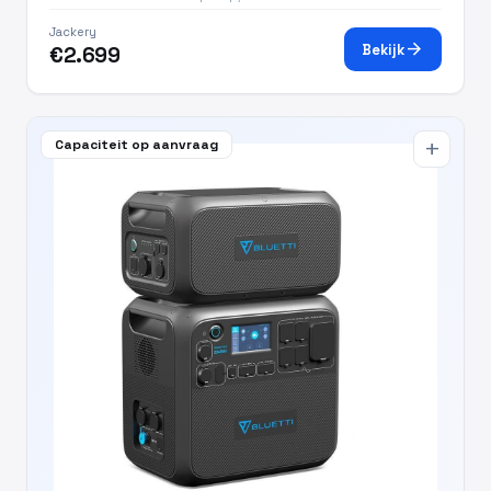
Jackery
arrow_forward
Bekijk
€2.699
Capaciteit op aanvraag
add