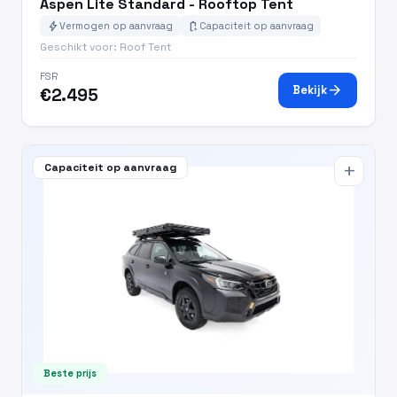
Aspen Lite Standard - Rooftop Tent
bolt
battery_charging_full
Vermogen op aanvraag
Capaciteit op aanvraag
Geschikt voor: Roof Tent
FSR
arrow_forward
Bekijk
€2.495
Capaciteit op aanvraag
add
Beste prijs