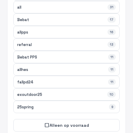
all
31
Bebat
17
allpps
16
referral
13
Bebat PPS
11
allhes
11
fallpd24
11
exoutdoor25
10
25spring
9
check_box_outline_blank
Alleen op voorraad