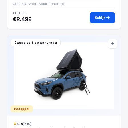
Geschikt voor: Solar Generator
BLUETTI
arrow_forward
Bekijk
€2.499
Capaciteit op aanvraag
add
Instapper
star
4,3
(310)