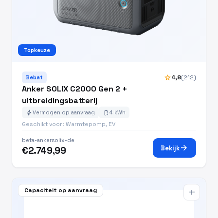
Topkeuze
star
4,8
(212)
Bebat
Anker SOLIX C2000 Gen 2 +
uitbreidingsbatterij
bolt
battery_charging_full
Vermogen op aanvraag
4 kWh
Geschikt voor: Warmtepomp, EV
beta-ankersolix-de
arrow_forward
Bekijk
€2.749,99
Capaciteit op aanvraag
add