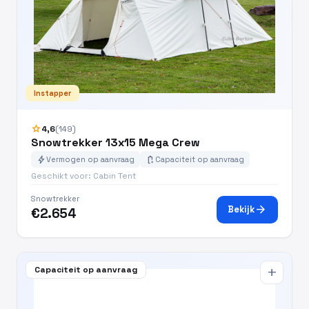
Instapper
star
4,6
(149)
Snowtrekker 13x15 Mega Crew
bolt
battery_charging_full
Vermogen op aanvraag
Capaciteit op aanvraag
Geschikt voor: Cabin Tent
Snowtrekker
arrow_forward
Bekijk
€2.654
Capaciteit op aanvraag
add