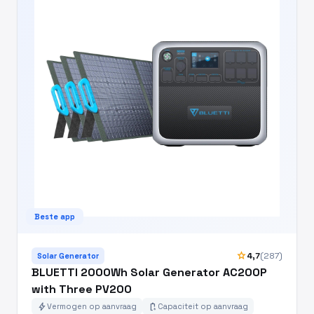
Beste app
star
4,7
(287)
Solar Generator
BLUETTI 2000Wh Solar Generator AC200P
with Three PV200
bolt
battery_charging_full
Vermogen op aanvraag
Capaciteit op aanvraag