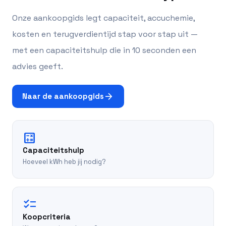
Onze aankoopgids legt capaciteit, accuchemie,
kosten en terugverdientijd stap voor stap uit —
met een capaciteitshulp die in 10 seconden een
advies geeft.
arrow_forward
Naar de aankoopgids
calculate
Capaciteitshulp
Hoeveel kWh heb jij nodig?
checklist
Koopcriteria