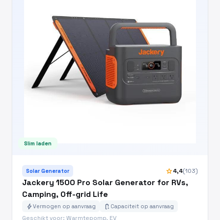
Slim laden
star
4,4
(103)
Solar Generator
Jackery 1500 Pro Solar Generator for RVs,
Camping, Off-grid Life
bolt
battery_charging_full
Vermogen op aanvraag
Capaciteit op aanvraag
Geschikt voor: Warmtepomp, EV