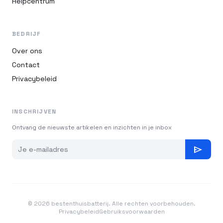
Helpcentrum
BEDRIJF
Over ons
Contact
Privacybeleid
INSCHRIJVEN
Ontvang de nieuwste artikelen en inzichten in je inbox
send
© 2026 bestenthuisbatterij. Alle rechten voorbehouden.
Privacybeleid
Gebruiksvoorwaarden