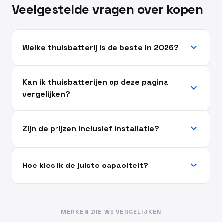
Veelgestelde vragen over kopen
expand_more
Welke thuisbatterij is de beste in 2026?
Kan ik thuisbatterijen op deze pagina
expand_more
vergelijken?
expand_more
Zijn de prijzen inclusief installatie?
expand_more
Hoe kies ik de juiste capaciteit?
MERKEN DIE WE VERGELIJKEN